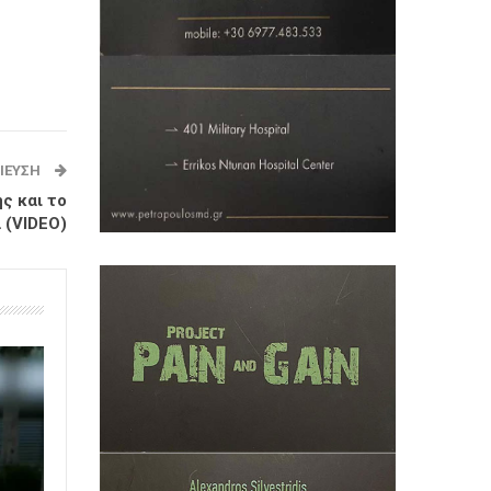
ΊΕΥΣΗ
ης και το
 (VIDEO)