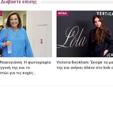
Διαβάστε επίσης
Ά
ΜΌΔΑ
Μπακογιάννη: Η φωτογραφία
Victoria Beckham: Έκοψε τα μ
εγγονή της και το
της και ανήκει πλέον στο bob 
στώ» για τις ευχές…