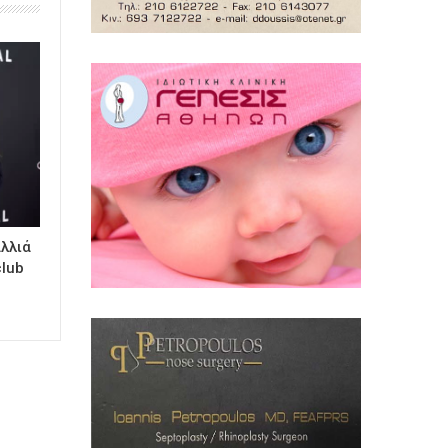
αλλιά
club