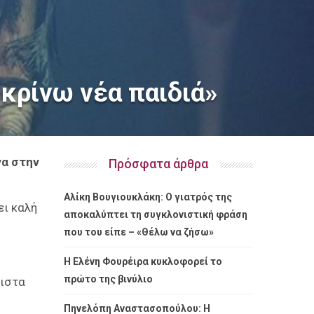
α κρίνω νέα παιδιά»
να στην
Πρόσφατα άρθρα
Αλίκη Βουγιουκλάκη: Ο γιατρός της
ει καλή
αποκαλύπτει τη συγκλονιστική φράση
που του είπε – «Θέλω να ζήσω»
Η Ελένη Φουρέιρα κυκλοφορεί το
πρώτο της βινύλιο
λιστα
Πηνελόπη Αναστασοπούλου: Η