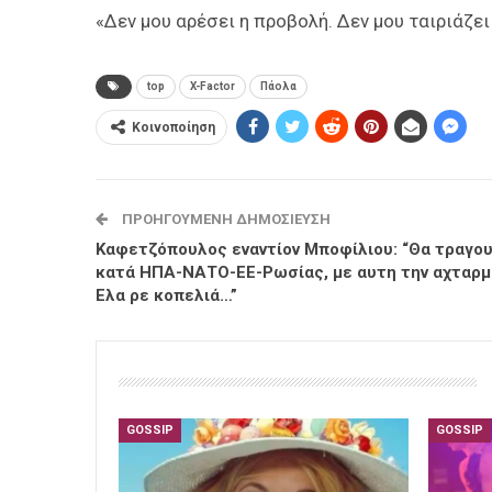
«Δεν μου αρέσει η προβολή. Δεν μου ταιριάζει
top
X-Factor
Πάολα
Κοινοποίηση
ΠΡΟΗΓΟΎΜΕΝΗ ΔΗΜΟΣΊΕΥΣΗ
Καφετζόπουλος εναντίον Μποφίλιου: “Θα τραγο
κατά ΗΠΑ-ΝΑΤΟ-ΕΕ-Ρωσίας, με αυτη την αχταρμ
Ελα ρε κοπελιά…”
GOSSIP
GOSSIP