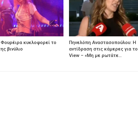
 Φουρέιρα κυκλοφορεί το
Πηνελόπη Αναστασοπούλου: Η
ης βινύλιο
αντίδραση στις κάμερες για το
View – «Μη με ρωτάτε…