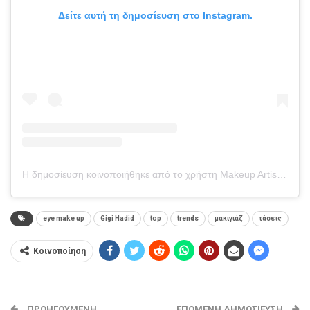
Δείτε αυτή τη δημοσίευση στο Instagram.
Η δημοσίευση κοινοποιήθηκε από το χρήστη Makeup Artist Patrick Ta (@patrickta)
eye make up
Gigi Hadid
top
trends
μακιγιάζ
τάσεις
Κοινοποίηση
ΠΡΟΗΓΟΎΜΕΝΗ
ΕΠΌΜΕΝΗ ΔΗΜΟΣΊΕΥΣΗ