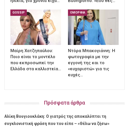
ηλικία, για χρόνια είχα…
Buongiorno: «Εσύ θες…
GOSSIP
ΟΜΟΡΦΙΆ
Μαίρη Χατζηπαύλου:
Ντόρα Μπακογιάννη: Η
Ποιο είναι το μοντέλο
φωτογραφία με την
που εκπροσωπεί την
εγγονή της και το
Ελλάδα στα καλλιστεία…
«ευχαριστώ» για τις
ευχές…
Πρόσφατα άρθρα
Αλίκη Βουγιουκλάκη: Ο γιατρός της αποκαλύπτει τη
συγκλονιστική φράση που του είπε – «Θέλω να ζήσω»