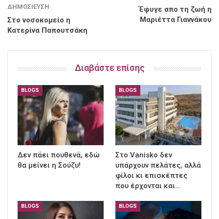
ΔΗΜΟΣΊΕΥΣΗ
Έφυγε απο τη ζωή η
Μαριέττα Γιαννάκου
Στο νοσοκομείο η
Κατερίνα Παπουτσάκη
Διαβάστε επίσης
BLOGS
BLOGS
Δεν πάει πουθενά, εδώ
Στο Vanisko δεν
θα μείνει η Σούζυ!
υπάρχουν πελάτες, αλλά
φίλοι κι επισκέπτες
που έρχονται και…
BLOGS
BLOGS