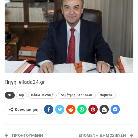
Πηγή: ellada24.gr
top
Βάσω Πανταζή
Δημήτρης Τσοβόλας
Νομικός
Κοινοποίηση
ΠΡΟΗΓΟΎΜΕΝΗ
ΕΠΌΜΕΝΗ ΔΗΜΟΣΊΕΥΣΗ