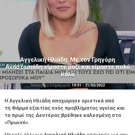
Αγγελική Ηλιάδη: Με τον Γρηγόρη
Αναστασιάδη είμαστε μαζί και είμαστε πολύ
καλά
Τελευταία Ενημέρωση
19:51 - 21/02/2022
Η Αγγελική Ηλιάδη αποχώρησε οριστικά από
τη Φάρμα εξαιτίας ενός προβλήματος υγείας και
το πρωί της Δευτέρας βρέθηκε καλεσμένη στο
«Πρωινό».
Μεταξύ άλλων η
Αγγελική Ηλιάδη
απάντησε για την