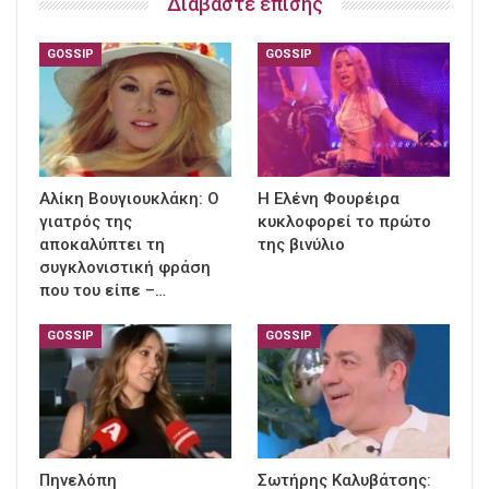
Διαβάστε επίσης
GOSSIP
GOSSIP
Αλίκη Βουγιουκλάκη: Ο
Η Ελένη Φουρέιρα
γιατρός της
κυκλοφορεί το πρώτο
αποκαλύπτει τη
της βινύλιο
συγκλονιστική φράση
που του είπε –…
GOSSIP
GOSSIP
Πηνελόπη
Σωτήρης Καλυβάτσης: