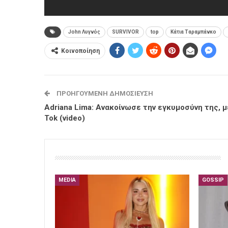
John Λυγνός
SURVIVOR
top
Κάτια Ταραμπάνκο
Κοινοποίηση
ΠΡΟΗΓΟΎΜΕΝΗ ΔΗΜΟΣΊΕΥΣΗ
Adriana Lima: Ανακοίνωσε την εγκυμοσύνη της, 
Tok (video)
MEDIA
GOSSIP