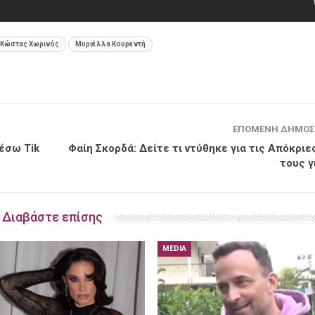
Κώστας Χωρινός
Μυριέλλα Κουρεντή
ΕΠΌΜΕΝΗ ΔΗΜΟΣ
μέσω Tik
Φαίη Σκορδά: Δείτε τι ντύθηκε για τις Απόκριες
τους γ
Διαβάστε επίσης
MEDIA