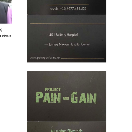
ις
rvivor