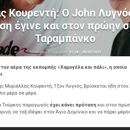
ς Κουρεντή: Ο John Λυγνός
ση έγινε και στον πρώην σ
Ταραμπάνκο
Τελευταία Ενημέρωση
21:24 - 20/02/2022
τον αέρα της εκπομπής «Χαμογέλα και πάλι», η οποία
r.
ς Μυριέλλας Κουρεντή, Τζον Λυγνός, βρίσκεται ήδη στον
απο μέρα σε μέρα.
ς ο Τούρκος παραγωγός
έχει κάνει πρόταση
και στον πρώ
ινό, να ταξιδέψει στον Άγιο Δομίνικο και να πάρει μέρο