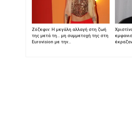
Ζόζεφιν: Η μεγάλη αλλαγή στη ζωή
Χριστίν
της μετά τη… μη συμμετοχή της στη
εμφανισ
Eurovision με την…
έκραζαν