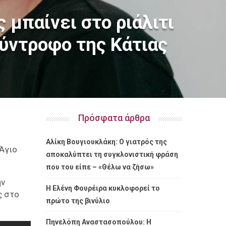
 μπαίνει στο ριάλιτι
ύντροφο της Κάτιας
Πρόσφατα άρθρα
Αλίκη Βουγιουκλάκη: Ο γιατρός της
 Άγιο
αποκαλύπτει τη συγκλονιστική φράση
που του είπε – «Θέλω να ζήσω»
ην
Η Ελένη Φουρέιρα κυκλοφορεί το
ς στο
πρώτο της βινύλιο
Πηνελόπη Αναστασοπούλου: Η