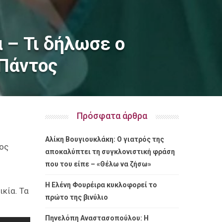
 – Τι δήλωσε ο
 Πάντος
Πρόσφατα άρθρα
Αλίκη Βουγιουκλάκη: Ο γιατρός της
νος
αποκαλύπτει τη συγκλονιστική φράση
που του είπε – «Θέλω να ζήσω»
Η Ελένη Φουρέιρα κυκλοφορεί το
ικία. Τα
πρώτο της βινύλιο
Πηνελόπη Αναστασοπούλου: Η