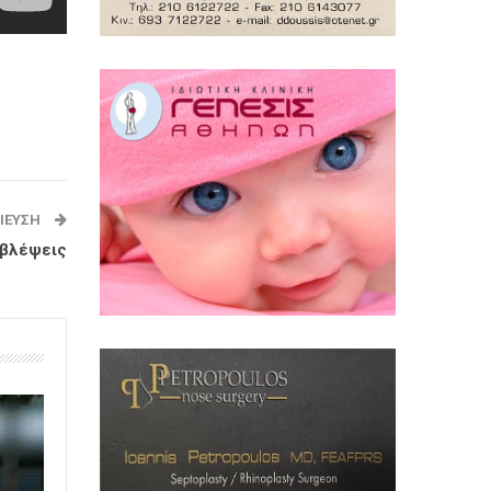
ΊΕΥΣΗ
οβλέψεις