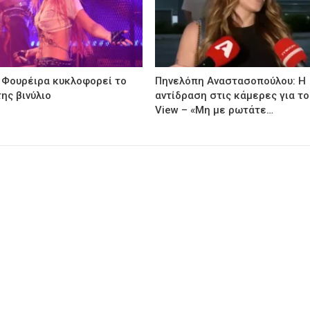
 Φουρέιρα κυκλοφορεί το
Πηνελόπη Αναστασοπούλου: Η
ης βινύλιο
αντίδραση στις κάμερες για το
View – «Μη με ρωτάτε…