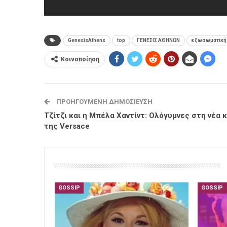
GenesisAthens
top
ΓΕΝΕΣΙΣ ΑΘΗΝΩΝ
εξωσωματική 
Κοινοποίηση
ΠΡΟΗΓΟΎΜΕΝΗ ΔΗΜΟΣΊΕΥΣΗ
Τζίτζι και η Μπέλα Χαντίντ: Ολόγυμνες στη νέα 
της Versace
GOSSIP
GOSSIP