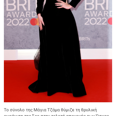
Το σύνολο της Μάγια Τζάμα θύμιζε τη θρυλική
εμφάνιση της Σερ στην τελετή απονομής των Όσκαρ