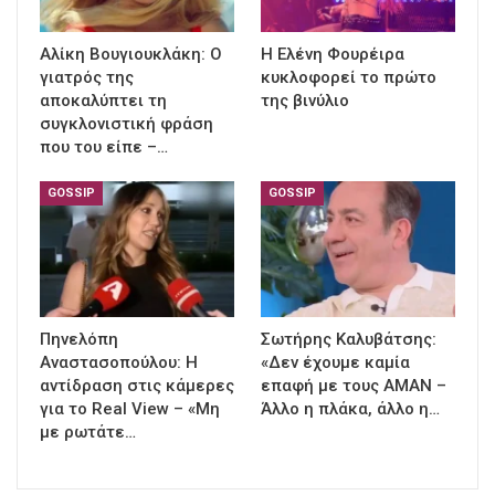
Αλίκη Βουγιουκλάκη: Ο
Η Ελένη Φουρέιρα
γιατρός της
κυκλοφορεί το πρώτο
αποκαλύπτει τη
της βινύλιο
συγκλονιστική φράση
που του είπε –…
GOSSIP
GOSSIP
Πηνελόπη
Σωτήρης Καλυβάτσης:
Αναστασοπούλου: Η
«Δεν έχουμε καμία
αντίδραση στις κάμερες
επαφή με τους ΑΜΑΝ –
για το Real View – «Μη
Άλλο η πλάκα, άλλο η…
με ρωτάτε…