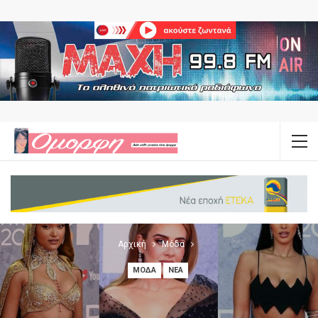
Αρχική
Μόδα
ΜΌΔΑ
ΝΈΑ