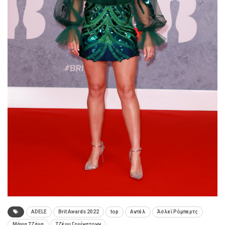
ADELE
Brit Awards 2022
top
Αντέλ
Άσλεϊ Ρόμπερτς
Μάγια Τζάμα
Τζέιμι Γουίνστονν