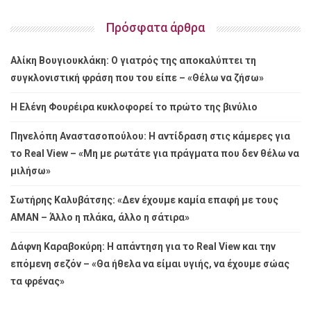
Πρόσφατα άρθρα
Αλίκη Βουγιουκλάκη: Ο γιατρός της αποκαλύπτει τη
συγκλονιστική φράση που του είπε – «Θέλω να ζήσω»
Η Ελένη Φουρέιρα κυκλοφορεί το πρώτο της βινύλιο
Πηνελόπη Αναστασοπούλου: Η αντίδραση στις κάμερες για
το Real View – «Μη με ρωτάτε για πράγματα που δεν θέλω να
μιλήσω»
Σωτήρης Καλυβάτσης: «Δεν έχουμε καμία επαφή με τους
ΑΜΑΝ – Άλλο η πλάκα, άλλο η σάτιρα»
Δάφνη Καραβοκύρη: Η απάντηση για το Real View και την
επόμενη σεζόν – «Θα ήθελα να είμαι υγιής, να έχουμε σώας
τα φρένας»