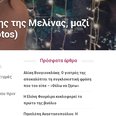
ης της Μελίνας, μαζί
tos)
Πρόσφατα άρθρα
ς.
Αλίκη Βουγιουκλάκη: Ο γιατρός της
τιγμές
αποκαλύπτει τη συγκλονιστική φράση
που του είπε – «Θέλω να ζήσω»
μου πριν
Η Ελένη Φουρέιρα κυκλοφορεί το
πρώτο της βινύλιο
Πηνελόπη Αναστασοπούλου: Η