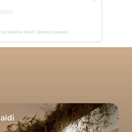
d by Despina Vandi (@desp1navandi)