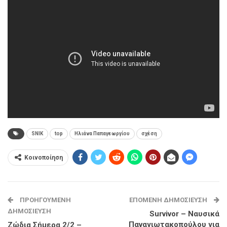
SNIK
top
Ηλιάνα Παπαγεωργίου
σχέση
Κοινοποίηση
ΠΡΟΗΓΟΎΜΕΝΗ
ΕΠΌΜΕΝΗ ΔΗΜΟΣΊΕΥΣΗ
ΔΗΜΟΣΊΕΥΣΗ
Survivor – Ναυσικά
Παναγιωτακοπούλου για
Ζώδια Σήμερα 2/2 –