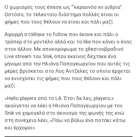
Ο χωρισμός τους έπεσε ως “‘κεραυνόσ εν αιθρία”.
Ωστόσο, το τελευταίο διάστημα πολλές είναι οι
φήμες που τους θέλουν να είναι και πάλι μαζί.
Αφορμή στάθηκε το follow που έκανε και πάλι ο
τράπερ στο μοντέλο αλλά και τα like που κάνει ο ένας
στον άλλον. Με αποκορύφωμα το χθεσινοβραδινό
Live stream του Snik, όπου εκείνος δέχτηκε ένα
μήνυμα από την Ηλιάνα Παπαγεωργίου που αυτές τις
μέρες βρίσκεται στο Λος Άντζελες το οποίο έρχεται
να ενισχύσει τις φήμες που τους θέλουν και πάλι
μαζί.
«Hello players από το LA. Έτσι δε λες, players;»
ακούγεται να λέει η Ηλιάνα Παπαγεωργίου με τον
Snik να χαμογελά στο άκουσμα της φωνής της ενώ
στη συνέχεια λέει, «Πάω να βάλω ένα ποτάκι κάτω
και έρχομαι».