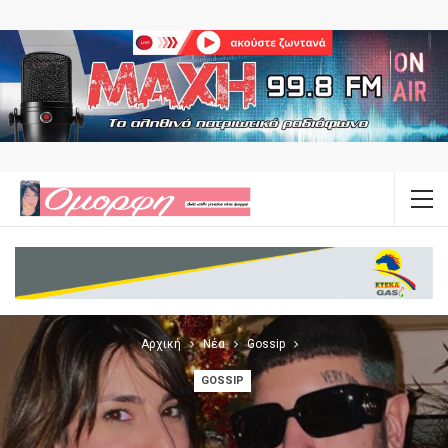
Αρχική
Νέα
Gossip
GOSSIP