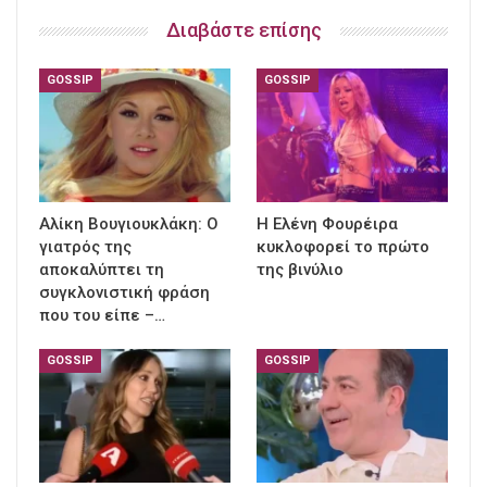
Διαβάστε επίσης
GOSSIP
GOSSIP
Αλίκη Βουγιουκλάκη: Ο
Η Ελένη Φουρέιρα
γιατρός της
κυκλοφορεί το πρώτο
αποκαλύπτει τη
της βινύλιο
συγκλονιστική φράση
που του είπε –…
GOSSIP
GOSSIP