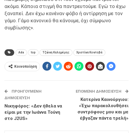
ακόμα. Κάποια στιγμή θα παντρευτούμε. Εγώ το έχω
ξαναπεί. Δεν έχω κανέναν φόβο ή αντίρρηση με τον
γάμο. Γάμο κανονικό θα κάνουμε, όχι σύμφωνο
συμβίωσης».
Ada
top
Τζώνη Καλημέρης
Χριστίνα Κοντοβά
Κοινοποίηση
ΠΡΟΗΓΟΎΜΕΝΗ
ΕΠΌΜΕΝΗ ΔΗΜΟΣΊΕΥΣΗ
ΔΗΜΟΣΊΕΥΣΗ
Κατερίνα Καινούργιου:
«Έχω παρακολουθήσει
Νικηφόρος: «Δεν ήθελα να
συντρόφους μου και με
είμαι με την Ιωάννα Τούνη
έβγαζαν πάντα τρελή»
στο J2US»