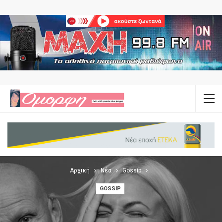
Αρχική
Νέα
Gossip
GOSSIP