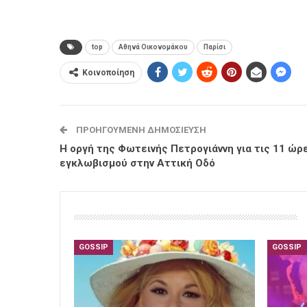
top
Αθηνά Οικονομάκου
Παρίσι
Κοινοποίηση
ΠΡΟΗΓΟΎΜΕΝΗ ΔΗΜΟΣΊΕΥΣΗ
Η οργή της Φωτεινής Πετρογιάννη για τις 11 ώρ
εγκλωβισμού στην Αττική Οδό
GOSSIP
GOSSIP