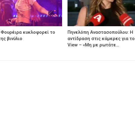
 Φουρέιρα κυκλοφορεί το
Πηνελόπη Αναστασοπούλου: Η
ης βινύλιο
αντίδραση στις κάμερες για το
View – «Μη με ρωτάτε…