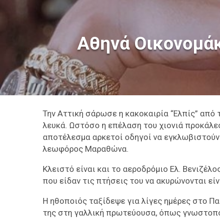
Αθηνά Οικονομάκ
Την Αττική σάρωσε η κακοκαιρία “Ελπίς” από 
λευκά. Ωστόσο η επέλαση του χιονιά προκάλε
αποτέλεσμα αρκετοί οδηγοί να εγκλωβιστούν 
λεωφόρος Μαραθώνα.
Κλειστό είναι και το αεροδρόμιο Ελ. Βενιζέλ
που είδαν τις πτήσεις του να ακυρώνονται εί
Η ηθοποιός ταξίδεψε για λίγες ημέρες στο Πα
της στη γαλλική πρωτεύουσα, όπως γνωστοποίη