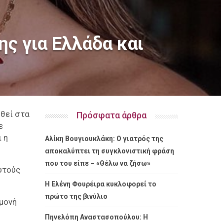
ς για Ελλάδα και
υθεί στα
Πρόσφατα άρθρα
ε
 η
Αλίκη Βουγιουκλάκη: Ο γιατρός της
αποκαλύπτει τη συγκλονιστική φράση
που του είπε – «Θέλω να ζήσω»
υτούς
Η Ελένη Φουρέιρα κυκλοφορεί το
πρώτο της βινύλιο
αμονή
Πηνελόπη Αναστασοπούλου: Η