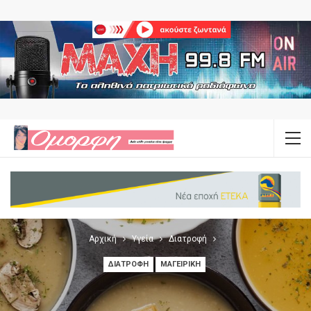
Αρχική
Υγεία
Διατροφή
ΔΙΑΤΡΟΦΉ
ΜΑΓΕΙΡΙΚΉ