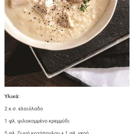
Υλικά:
2 κ.σ. ελαιόλαδο
1 φλ. ψιλοκομμένο κρεμμύδι
5 φλ. ζωμό κοτόπουλου + 1 φλ. νερό