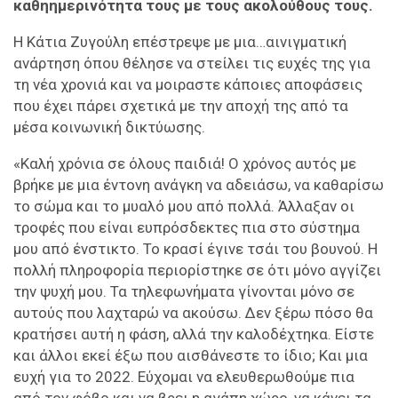
καθηημερινότητα τους με τους ακολούθους τους.
H Κάτια Ζυγούλη επέστρεψε με μια…αινιγματική
ανάρτηση όπου θέλησε να στείλει τις ευχές της για
τη νέα χρονιά και να μοιραστε κάποιες αποφάσεις
που έχει πάρει σχετικά με την αποχή της από τα
μέσα κοινωνική δικτύωσης.
«Καλή χρόνια σε όλους παιδιά! Ο χρόνος αυτός με
βρήκε με μια έντονη ανάγκη να αδειάσω, να καθαρίσω
το σώμα και το μυαλό μου από πολλά. Άλλαξαν οι
τροφές που είναι ευπρόσδεκτες πια στο σύστημα
μου από ένστικτο. Το κρασί έγινε τσάι του βουνού. Η
πολλή πληροφορία περιορίστηκε σε ότι μόνο αγγίζει
την ψυχή μου. Τα τηλεφωνήματα γίνονται μόνο σε
αυτούς που λαχταρώ να ακούσω. Δεν ξέρω πόσο θα
κρατήσει αυτή η φάση, αλλά την καλοδέχτηκα. Είστε
και άλλοι εκεί έξω που αισθάνεστε το ίδιο; Και μια
ευχή για το 2022. Εύχομαι να ελευθερωθούμε πια
από τον φόβο και να βρει η αγάπη χώρο, να κάνει τα