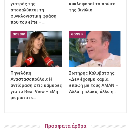
γιατρός της
κυκλοφορεί το πρώτο
αποκαλύπτει τη
της βινύλιο
συγκλονιστική φράση
που του είπε –…
GOSSIP
GOSSIP
Πηνελόπη
Σωτήρης Καλυβάτσης:
Αναστασοπούλου: Η
«Δεν έχουμε καμία
αντίδραση στις κάμερες
επαφή με τους ΑΜΑΝ –
για το Real View – «Μη
Άλλο η πλάκα, άλλο η…
με ρωτάτε…
Πρόσφατα άρθρα