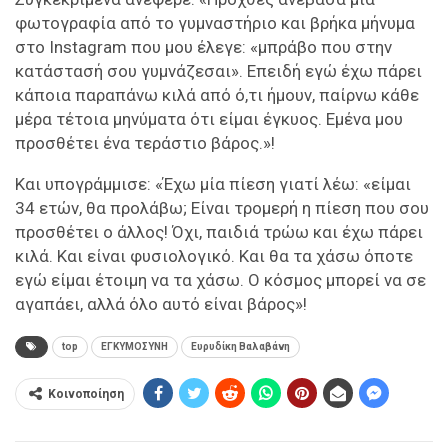
φωτογραφία από το γυμναστήριο και βρήκα μήνυμα
στο Instagram που μου έλεγε: «μπράβο που στην
κατάστασή σου γυμνάζεσαι». Επειδή εγώ έχω πάρει
κάποια παραπάνω κιλά από ό,τι ήμουν, παίρνω κάθε
μέρα τέτοια μηνύματα ότι είμαι έγκυος. Εμένα μου
προσθέτει ένα τεράστιο βάρος.»!
Και υπογράμμισε: «Έχω μία πίεση γιατί λέω: «είμαι
34 ετών, θα προλάβω; Είναι τρομερή η πίεση που σου
προσθέτει ο άλλος! Όχι, παιδιά τρώω και έχω πάρει
κιλά. Και είναι φυσιολογικό. Και θα τα χάσω όποτε
εγώ είμαι έτοιμη να τα χάσω. Ο κόσμος μπορεί να σε
αγαπάει, αλλά όλο αυτό είναι βάρος»!
top
ΕΓΚΥΜΟΣΥΝΗ
Ευρυδίκη Βαλαβάνη
Κοινοποίηση