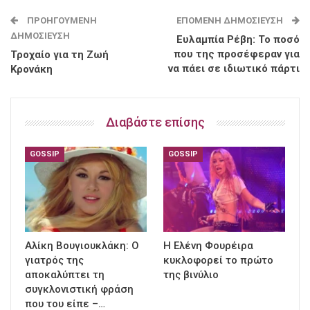
ΠΡΟΗΓΟΎΜΕΝΗ
ΕΠΌΜΕΝΗ ΔΗΜΟΣΊΕΥΣΗ
ΔΗΜΟΣΊΕΥΣΗ
Ευλαμπία Ρέβη: Το ποσό
που της προσέφεραν για
Τροχαίο για τη Ζωή
να πάει σε ιδιωτικό πάρτι
Κρονάκη
Διαβάστε επίσης
GOSSIP
GOSSIP
Αλίκη Βουγιουκλάκη: Ο
Η Ελένη Φουρέιρα
γιατρός της
κυκλοφορεί το πρώτο
αποκαλύπτει τη
της βινύλιο
συγκλονιστική φράση
που του είπε –…