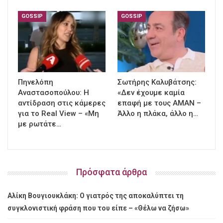
GOSSIP
GOSSIP
Πηνελόπη
Σωτήρης Καλυβάτσης:
Αναστασοπούλου: Η
«Δεν έχουμε καμία
αντίδραση στις κάμερες
επαφή με τους ΑΜΑΝ –
για το Real View – «Μη
Άλλο η πλάκα, άλλο η…
με ρωτάτε…
Πρόσφατα άρθρα
Αλίκη Βουγιουκλάκη: Ο γιατρός της αποκαλύπτει τη
συγκλονιστική φράση που του είπε – «Θέλω να ζήσω»