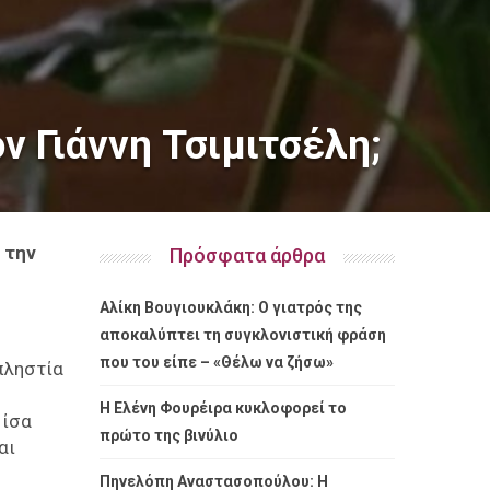
ν Γιάννη Τσιμιτσέλη;
 την
Πρόσφατα άρθρα
Αλίκη Βουγιουκλάκη: Ο γιατρός της
αποκαλύπτει τη συγκλονιστική φράση
που του είπε – «Θέλω να ζήσω»
πληστία
Η Ελένη Φουρέιρα κυκλοφορεί το
 ίσα
πρώτο της βινύλιο
αι
Πηνελόπη Αναστασοπούλου: Η