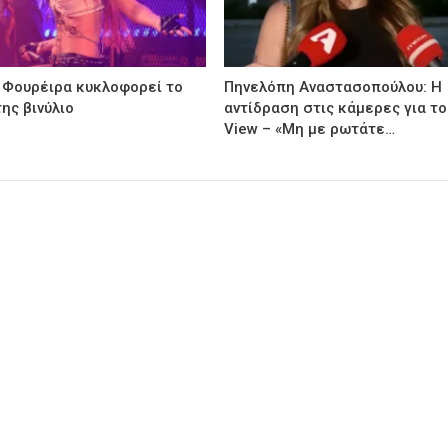
 Φουρέιρα κυκλοφορεί το
Πηνελόπη Αναστασοπούλου: Η
ης βινύλιο
αντίδραση στις κάμερες για το
View – «Μη με ρωτάτε…