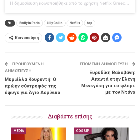
Η δημοσίευση κοινοποιήθηκε από το χρήστη Netflix Greece (@netflixgr)
Emily in Paris
Lilly Collin
NetFlix
top
Κοινοποίηση
ΠΡΟΗΓΟΎΜΕΝΗ
ΕΠΌΜΕΝΗ ΔΗΜΟΣΊΕΥΣΗ
ΔΗΜΟΣΊΕΥΣΗ
Ευρυδίκη Βαλαβάνη:
Απαντά στην Ελένη
Μυριέλλα Κουρεντή: Ο
Μενεγάκη για το φλερτ
πρώην σύντροφός της
με τον Ντάνο
έφυγε για Άγιο Δομίνικο
Διαβάστε επίσης
MEDIA
GOSSIP