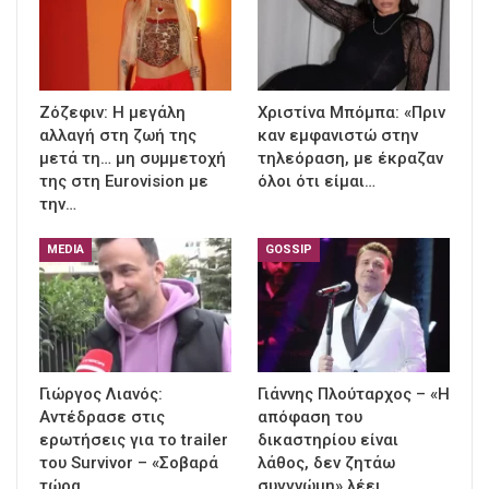
Ζόζεφιν: Η μεγάλη
Χριστίνα Μπόμπα: «Πριν
αλλαγή στη ζωή της
καν εμφανιστώ στην
μετά τη… μη συμμετοχή
τηλεόραση, με έκραζαν
της στη Eurovision με
όλοι ότι είμαι…
την…
MEDIA
GOSSIP
Γιώργος Λιανός:
Γιάννης Πλούταρχος – «Η
Αντέδρασε στις
απόφαση του
ερωτήσεις για το trailer
δικαστηρίου είναι
του Survivor – «Σοβαρά
λάθος, δεν ζητάω
τώρα…
συγγνώμη» λέει…