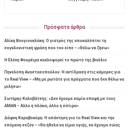
Πρόσφατα άρθρα
Αλίκη Βουγιουκλάκη: Ο γιατρός της αποκαλύπτει τη
συγκλονιστική φράση που του είπε – «Θέλω να ζήσω»
Η Ελένη Φουρέιρα κυκλοφορεί το πρώτο της βινύλιο
Πηνελόπη Αναστασοπούλου: Η αντίδραση στις κάμερες για
το Real View – «Μη με ρωτάτε για πράγματα που δεν θέλω να
μιλήσω»
Σωτήρης Καλυβάτσης: «Δεν έχουμε καμία επαφή με τους
ΑΜΑΝ – Άλλο η πλάκα, άλλο η σάτιρα»
Δάφνη Καραβοκύρη: Η απάντηση για το Real View και την
επόμενη σεζόν – «Θα ήθελα να είμαι υγιής, να έχουμε σώας