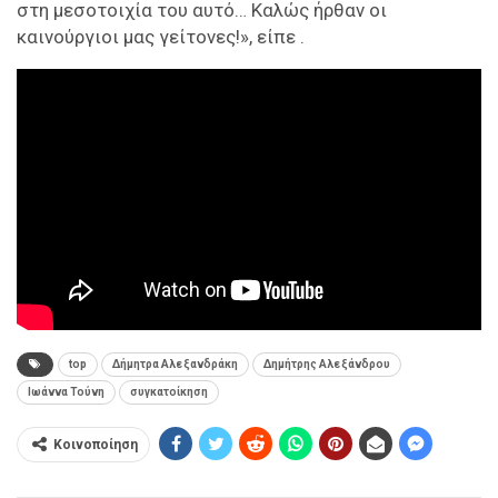
στη μεσοτοιχία του αυτό… Καλώς ήρθαν οι
καινούργιοι μας γείτονες!», είπε .
top
Δήμητρα Αλεξανδράκη
Δημήτρης Αλεξάνδρου
Ιωάννα Τούνη
συγκατοίκηση
Κοινοποίηση