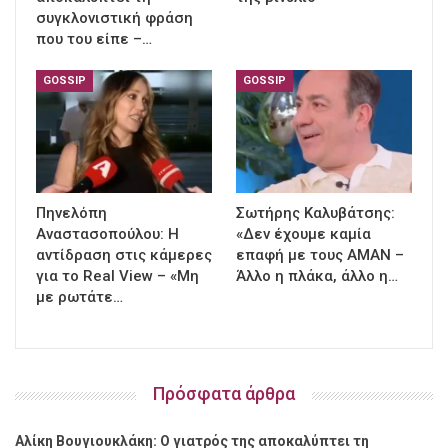
συγκλονιστική φράση
που του είπε –…
GOSSIP
GOSSIP
Πηνελόπη
Σωτήρης Καλυβάτσης:
Αναστασοπούλου: Η
«Δεν έχουμε καμία
αντίδραση στις κάμερες
επαφή με τους ΑΜΑΝ –
για το Real View – «Μη
Άλλο η πλάκα, άλλο η…
με ρωτάτε…
Πρόσφατα άρθρα
Αλίκη Βουγιουκλάκη: Ο γιατρός της αποκαλύπτει τη