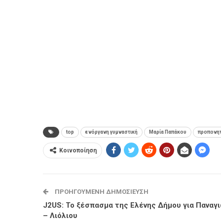
top
ενόργανη γυμναστική
Μαρία Παπάκου
προπονη
Κοινοποίηση
ΠΡΟΗΓΟΎΜΕΝΗ ΔΗΜΟΣΊΕΥΣΗ
J2US: Το ξέσπασμα της Ελένης Δήμου για Παναγ
– Λιόλιου