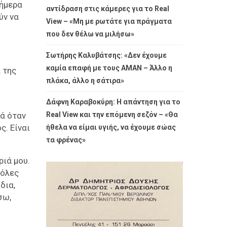
σήμερα
αντίδραση στις κάμερες για το Real
ύν να
View – «Μη με ρωτάτε για πράγματα
που δεν θέλω να μιλήσω»
Σωτήρης Καλυβάτσης: «Δεν έχουμε
καμία επαφή με τους ΑΜΑΝ – Άλλο η
 της
πλάκα, άλλο η σάτιρα»
Δάφνη Καραβοκύρη: Η απάντηση για το
Real View και την επόμενη σεζόν – «Θα
κά όταν
ς. Είναι
ήθελα να είμαι υγιής, να έχουμε σώας
τα φρένας»
ριά μου.
 όλες
δια,
σω,