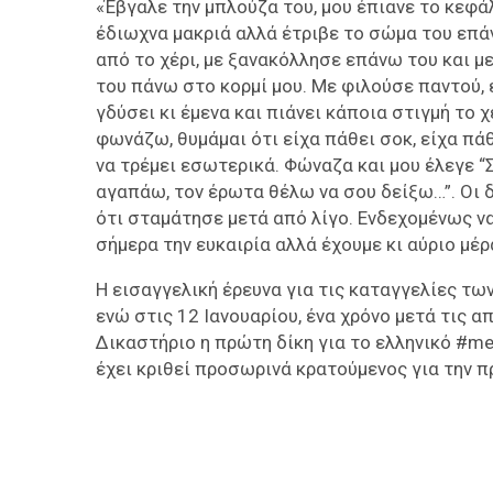
«Έβγαλε την μπλούζα του, μου έπιανε το κεφά
έδιωχνα μακριά αλλά έτριβε το σώμα του επά
από το χέρι, με ξανακόλλησε επάνω του και μ
του πάνω στο κορμί μου. Με φιλούσε παντού, 
γδύσει κι έμενα και πιάνει κάποια στιγμή το 
φωνάζω, θυμάμαι ότι είχα πάθει σοκ, είχα πά
να τρέμει εσωτερικά. Φώναζα και μου έλεγε “
αγαπάω, τον έρωτα θέλω να σου δείξω…”. Οι δ
ότι σταμάτησε μετά από λίγο. Ενδεχομένως να
σήμερα την ευκαιρία αλλά έχουμε κι αύριο μέρ
Η εισαγγελική έρευνα για τις καταγγελίες τω
ενώ στις 12 Ιανουαρίου, ένα χρόνο μετά τις
Δικαστήριο η πρώτη δίκη για το ελληνικό #me
έχει κριθεί προσωρινά κρατούμενος για την π