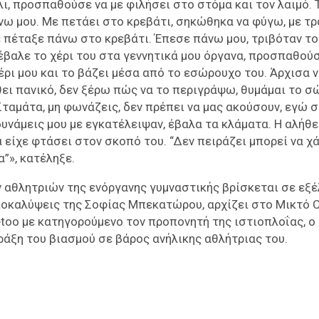
λι, προσπαθούσε να με φιλήσει στο στόμα και τον λαιμό. 
νω μου. Με πετάει στο κρεβάτι, σηκώθηκα να φύγω, με τ
ε πέταξε πάνω στο κρεβάτι. Έπεσε πάνω μου, τριβόταν το
έβαλε το χέρι του στα γεννητικά μου όργανα, προσπαθού
χέρι μου και το βάζει μέσα από το εσώρουχο του. Άρχισα 
θει πανικό, δεν ξέρω πώς να το περιγράψω, θυμάμαι το σ
Σταμάτα, μη φωνάζεις, δεν πρέπει να μας ακούσουν, εγώ σ
υνάμεις μου με εγκατέλειψαν, έβαλα τα κλάματα. Η αλήθε
 είχε φτάσει στον σκοπό του. “Δεν πειράζει μπορεί να χ
α”», κατέληξε.
ν αθλητριών της ενόργανης γυμναστικής βρίσκεται σε εξέ
 αποκαλύψεις της Σοφίας Μπεκατώρου, αρχίζει στο Μικτό
too με κατηγορούμενο τον προπονητή της ιστιοπλοΐας, ο
ράξη του βιασμού σε βάρος ανήλικης αθλήτριας του.