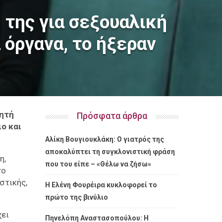
 της για σεξουαλική
όργανα, το ήξεραν
νητή
Πρόσφατα άρθρα
ο και
Αλίκη Βουγιουκλάκη: Ο γιατρός της
αποκαλύπτει τη συγκλονιστική φράση
η,
που του είπε – «Θέλω να ζήσω»
το
στικής,
Η Ελένη Φουρέιρα κυκλοφορεί το
πρώτο της βινύλιο
χει
Πηνελόπη Αναστασοπούλου: Η