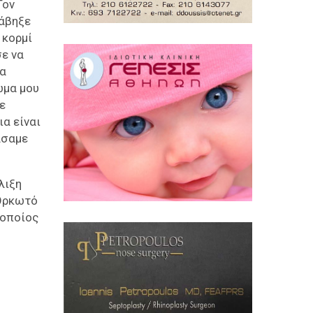
Τον
ράβηξε
 κορμί
σε να
να
ώμα μου
ε
ια είναι
άσαμε
λιξη
 Ορκωτό
 οποίος