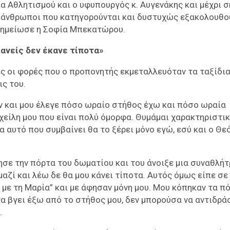
ία Αθλητισμού και ο υφυπουργός κ. Αυγενάκης και μέχρι 
ία άνθρωποι που κατηγορούνται και δυστυχώς εξακολουθο
 σημείωσε η Σοφία Μπεκατώρου.
κανείς δεν έκανε τίποτα»
ες οι φορές που ο προπονητής εκμεταλλευόταν τα ταξίδια
ις του.
αν και μου έλεγε πόσο ωραίο στήθος έχω και πόσο ωραία
 χείλη μου που είναι πολύ όμορφα. Θυμάμαι χαρακτηριστι
α αυτό που συμβαίνει θα το ξέρει μόνο εγώ, εσύ και ο Θεό
πησε την πόρτα του δωματίου και του άνοιξε μια συναθλήτ
αζί και λέω δε θα μου κάνει τίποτα. Αυτός όμως είπε σε
με τη Μαρία” και με άφησαν μόνη μου. Μου κόπηκαν τα πό
 να βγει έξω από το στήθος μου, δεν μπορούσα να αντιδρά
.