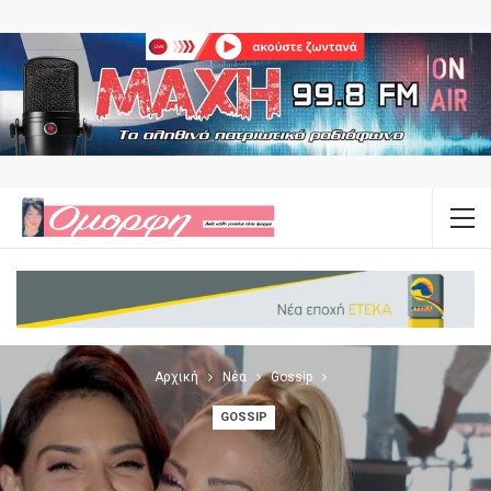
Αρχική
Νέα
Gossip
GOSSIP