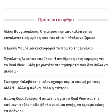
Πρόσφατα άρθρα
Αλίκη Βουγιουκλάκη: Ο γιατρός της αποκαλύπτει τη
συγκλονιστική φράση που του είπε – «Θέλω να ζήσω»
Η Ελένη Φουρέιρα κυκλοφορεί το πρώτο της βινύλιο
Πηνελόπη Αναστασοπούλου: Η αντίδραση στις κάμερες για
το Real View – «Μη με ρωτάτε για πράγματα που δεν θέλω να
μιλήσω»
Σωτήρης Καλυβάτσης: «Δεν έχουμε καμία επαφή με τους
ΑΜΑΝ – Άλλο η πλάκα, άλλο η σάτιρα»
Δάφνη Καραβοκύρη: Η απάντηση για το Real View και την
επόμενη σεζόν – «Θα ήθελα να είμαι υγιής, να έχουμε σώας
τα φρένας»