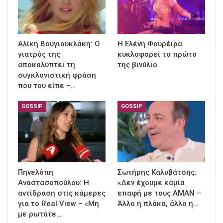
Αλίκη Βουγιουκλάκη: Ο
Η Ελένη Φουρέιρα
γιατρός της
κυκλοφορεί το πρώτο
αποκαλύπτει τη
της βινύλιο
συγκλονιστική φράση
που του είπε –…
GOSSIP
GOSSIP
Πηνελόπη
Σωτήρης Καλυβάτσης:
Αναστασοπούλου: Η
«Δεν έχουμε καμία
αντίδραση στις κάμερες
επαφή με τους ΑΜΑΝ –
για το Real View – «Μη
Άλλο η πλάκα, άλλο η…
με ρωτάτε…