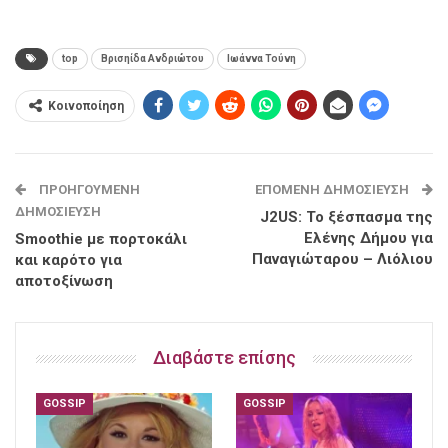
top
Βρισηίδα Ανδριώτου
Ιωάννα Τούνη
Κοινοποίηση
ΠΡΟΗΓΟΎΜΕΝΗ
ΕΠΌΜΕΝΗ ΔΗΜΟΣΊΕΥΣΗ
ΔΗΜΟΣΊΕΥΣΗ
J2US: Το ξέσπασμα της
Ελένης Δήμου για
Smoothie με πορτοκάλι
Παναγιώταρου – Λιόλιου
και καρότο για
αποτοξίνωση
Διαβάστε επίσης
GOSSIP
GOSSIP