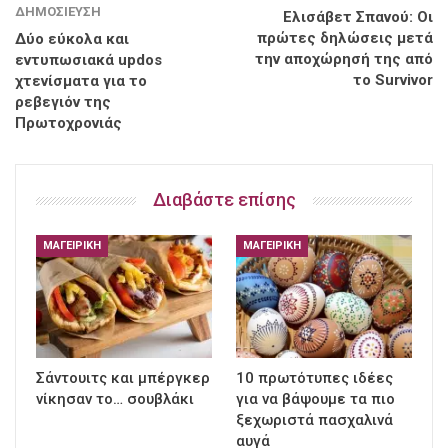
ΔΗΜΟΣΊΕΥΣΗ
Ελισάβετ Σπανού: Οι
πρώτες δηλώσεις μετά
Δύο εύκολα και
την αποχώρησή της από
εντυπωσιακά updos
το Survivor
χτενίσματα για το
ρεβεγιόν της
Πρωτοχρονιάς
Διαβάστε επίσης
ΜΑΓΕΙΡΙΚΉ
ΜΑΓΕΙΡΙΚΉ
Σάντουιτς και μπέργκερ
10 πρωτότυπες ιδέες
νίκησαν το… σουβλάκι
για να βάψουμε τα πιο
ξεχωριστά πασχαλινά
αυγά