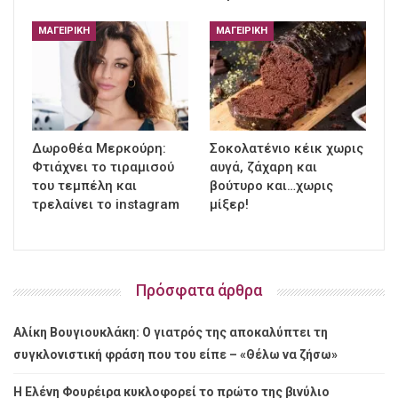
ΜΑΓΕΙΡΙΚΉ
ΜΑΓΕΙΡΙΚΉ
Δωροθέα Μερκούρη:
Σοκολατένιο κέικ χωρις
Φτιάχνει το τιραμισού
αυγά, ζάχαρη και
του τεμπέλη και
βούτυρο και…χωρις
τρελαίνει το instagram
μίξερ!
Πρόσφατα άρθρα
Αλίκη Βουγιουκλάκη: Ο γιατρός της αποκαλύπτει τη
συγκλονιστική φράση που του είπε – «Θέλω να ζήσω»
Η Ελένη Φουρέιρα κυκλοφορεί το πρώτο της βινύλιο