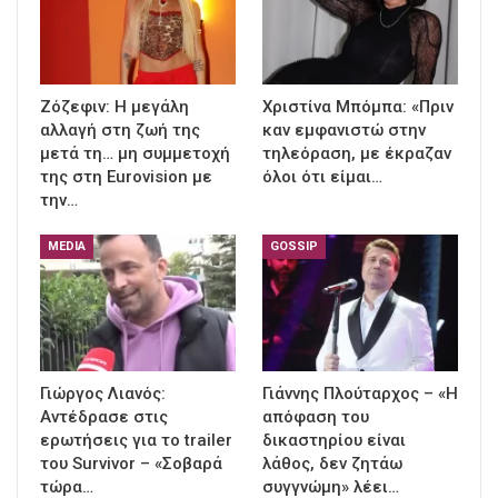
Ζόζεφιν: Η μεγάλη
Χριστίνα Μπόμπα: «Πριν
αλλαγή στη ζωή της
καν εμφανιστώ στην
μετά τη… μη συμμετοχή
τηλεόραση, με έκραζαν
της στη Eurovision με
όλοι ότι είμαι…
την…
MEDIA
GOSSIP
Γιώργος Λιανός:
Γιάννης Πλούταρχος – «Η
Αντέδρασε στις
απόφαση του
ερωτήσεις για το trailer
δικαστηρίου είναι
του Survivor – «Σοβαρά
λάθος, δεν ζητάω
τώρα…
συγγνώμη» λέει…