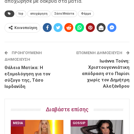
αποχώρησε με δάκρυα στα μάτια.
top
αποχώρηση
Σάσα Μπάστα
Φάρμα
Κοινοποίηση
ΠΡΟΗΓΟΎΜΕΝΗ
ΕΠΌΜΕΝΗ ΔΗΜΟΣΊΕΥΣΗ
ΔΗΜΟΣΊΕΥΣΗ
Ιωάννα Τούνη:
Χριστουγεννιάτικη
Θάλεια Ματίκα: Η
απόδραση στο Παρίσι
εξομολόγηση για τον
χωρίς τον Δημήτρη
σύζυγο της, Τάσο
Αλεξάνδρου
Ιορδανίδη
Διαβάστε επίσης
MEDIA
GOSSIP