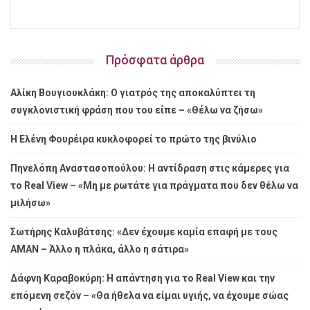
Πρόσφατα άρθρα
Αλίκη Βουγιουκλάκη: Ο γιατρός της αποκαλύπτει τη
συγκλονιστική φράση που του είπε – «Θέλω να ζήσω»
Η Ελένη Φουρέιρα κυκλοφορεί το πρώτο της βινύλιο
Πηνελόπη Αναστασοπούλου: Η αντίδραση στις κάμερες για
το Real View – «Μη με ρωτάτε για πράγματα που δεν θέλω να
μιλήσω»
Σωτήρης Καλυβάτσης: «Δεν έχουμε καμία επαφή με τους
ΑΜΑΝ – Άλλο η πλάκα, άλλο η σάτιρα»
Δάφνη Καραβοκύρη: Η απάντηση για το Real View και την
επόμενη σεζόν – «Θα ήθελα να είμαι υγιής, να έχουμε σώας