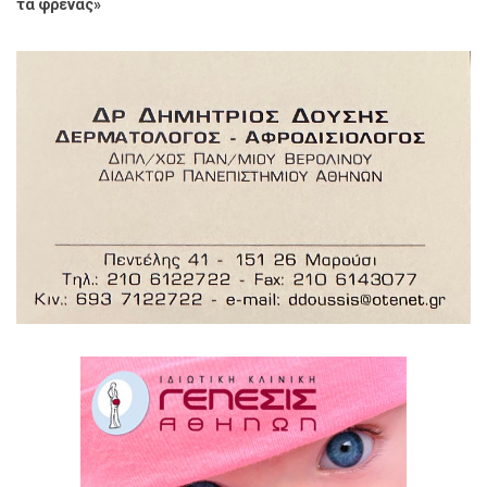
τα φρένας»