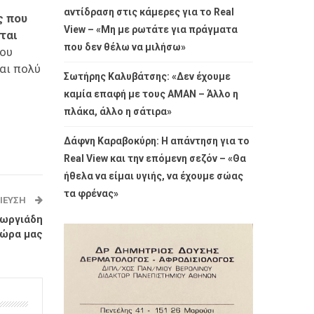
αντίδραση στις κάμερες για το Real
ς που
View – «Μη με ρωτάτε για πράγματα
ται
που δεν θέλω να μιλήσω»
που
μαι πολύ
Σωτήρης Καλυβάτσης: «Δεν έχουμε
καμία επαφή με τους ΑΜΑΝ – Άλλο η
πλάκα, άλλο η σάτιρα»
Δάφνη Καραβοκύρη: Η απάντηση για το
Real View και την επόμενη σεζόν – «Θα
ήθελα να είμαι υγιής, να έχουμε σώας
τα φρένας»
ΊΕΥΣΗ
εωργιάδη
χώρα μας