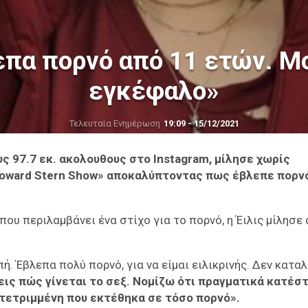
λεπα πορνό από 11 ετών. Μ
εγκέφαλο»
Τελευταία Ενημέρωση
19:09 - 15/12/2021
υς 97.7 εκ. ακολουθους στο Instagram, μίλησε χωρίς
Howard Stern Show» αποκαλύπτοντας πως έβλεπε πορν
που περιλαμβάνει ένα στίχο για το πορνό, η Έιλις μίλησε
πή. Έβλεπα πολύ πορνό, για να είμαι ειλικρινής. Δεν κατα
νεις πώς γίνεται το σεξ. Νομίζω ότι πραγματικά κατέ
τετριμμένη που εκτέθηκα σε τόσο πορνό».