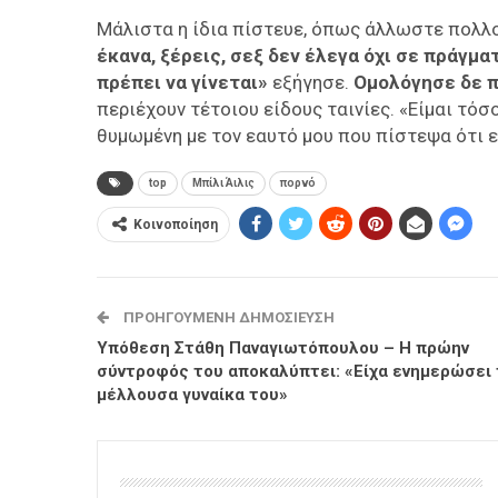
Μάλιστα η ίδια πίστευε, όπως άλλωστε πολλοί
έκανα, ξέρεις, σεξ δεν έλεγα όχι σε πράγμα
πρέπει να γίνεται»
εξήγησε.
Ομολόγησε δε 
περιέχουν τέτοιου είδους ταινίες. «Είμαι τό
θυμωμένη με τον εαυτό μου που πίστεψα ότι εί
top
Μπίλι Άιλις
πορνό
Κοινοποίηση
ΠΡΟΗΓΟΎΜΕΝΗ ΔΗΜΟΣΊΕΥΣΗ
Υπόθεση Στάθη Παναγιωτόπουλου – Η πρώην
σύντροφός του αποκαλύπτει: «Είχα ενημερώσει 
μέλλουσα γυναίκα του»