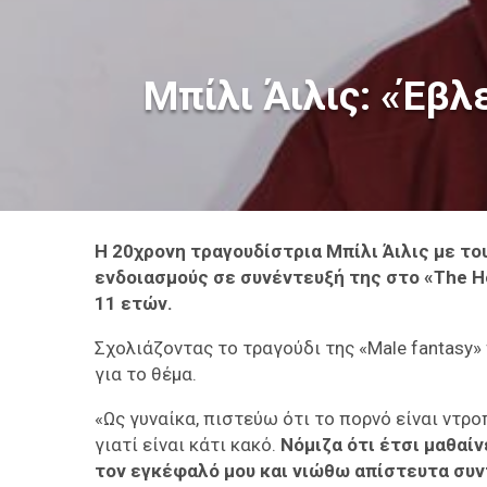
Μπίλι Άιλις: «Έβ
Η 20χρονη τραγουδίστρια Μπίλι Άιλις με το
ενδοιασμούς σε συνέντευξή της στο «The 
11 ετών.
Σχολιάζοντας το τραγούδι της «Male fantasy» 
για το θέμα.
«Ως γυναίκα, πιστεύω ότι το πορνό είναι ντρο
γιατί είναι κάτι κακό.
Νόμιζα ότι έτσι μαθαί
τον εγκέφαλό μου και νιώθω απίστευτα συν