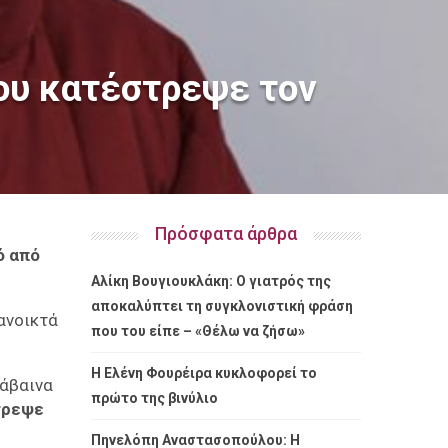
ου κατέστρεψε τον
Πρόσφατα άρθρα
ό από
Αλίκη Βουγιουκλάκη: Ο γιατρός της
αποκαλύπτει τη συγκλονιστική φράση
 ανοικτά
που του είπε – «Θέλω να ζήσω»
Η Ελένη Φουρέιρα κυκλοφορεί το
λάβαινα
πρώτο της βινύλιο
στρεψε
Πηνελόπη Αναστασοπούλου: Η