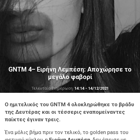
GNTM 4– Ειρήνη Λεμπέση: Αποχώρησε το
μεγάλο φαβορί
Τελευταία Ενημέρωση
14:14 - 14/12/2021
Ο ημιτελικός του GNTM 4 ολοκληρώθηκε το βράδυ
της Δευτέρας και οι τέσσερις εναπομείναντες
παίκτες έγιναν τρεις.
Ένα μόλις βήμα πριν τον τελικό, το golden pass του
φετινού κύκλου, η
Ειρήνη Λεμπέση
, δεν έπεισε με