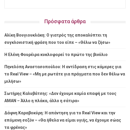
Πρόσφατα άρθρα
Αλίκη Βουγιουκλάκη: Ο γιατρός της αποκαλύπτει τη
συγκλονιστική φράση που του είπε – «Θέλω να ζήσω»
Η Ελένη Φουρέιρα κυκλοφορεί το πρώτο της βινύλιο
Πηνελόπη Αναστασοπούλου: Η αντίδραση στις κάμερες για
το Real View – «Μη με ρωτάτε για πράγματα που δεν θέλω να
μιλήσω»
Σωτήρης Καλυβάτσης: «Δεν έχουμε καμία επαφή με τους
ΑΜΑΝ – Άλλο η πλάκα, άλλο η σάτιρα»
Δάφνη Καραβοκύρη: Η απάντηση για το Real View και την
επόμενη σεζόν – «Θα ήθελα να είμαι υγιής, να έχουμε σώας
τα φρένας»