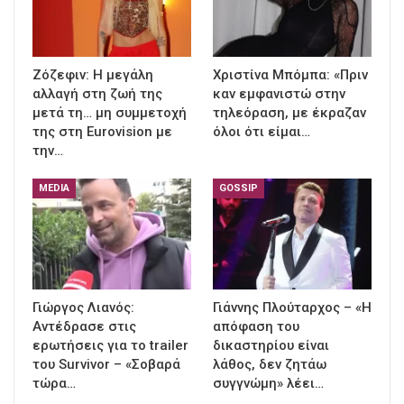
Ζόζεφιν: Η μεγάλη
Χριστίνα Μπόμπα: «Πριν
αλλαγή στη ζωή της
καν εμφανιστώ στην
μετά τη… μη συμμετοχή
τηλεόραση, με έκραζαν
της στη Eurovision με
όλοι ότι είμαι…
την…
MEDIA
GOSSIP
Γιώργος Λιανός:
Γιάννης Πλούταρχος – «Η
Αντέδρασε στις
απόφαση του
ερωτήσεις για το trailer
δικαστηρίου είναι
του Survivor – «Σοβαρά
λάθος, δεν ζητάω
τώρα…
συγγνώμη» λέει…