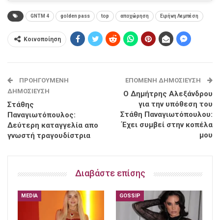
GNTM 4
golden pass
top
αποχώρηση
Ειρήνη Λεμπέση
Κοινοποίηση
ΠΡΟΗΓΟΎΜΕΝΗ
ΕΠΌΜΕΝΗ ΔΗΜΟΣΊΕΥΣΗ
ΔΗΜΟΣΊΕΥΣΗ
Ο Δημήτρης Αλεξάνδρου
για την υπόθεση του
Στάθης
Στάθη Παναγιωτόπουλου:
Παναγιωτόπουλος:
Έχει συμβεί στην κοπέλα
Δεύτερη καταγγελία απο
μου
γνωστή τραγουδίστρια
Διαβάστε επίσης
MEDIA
GOSSIP