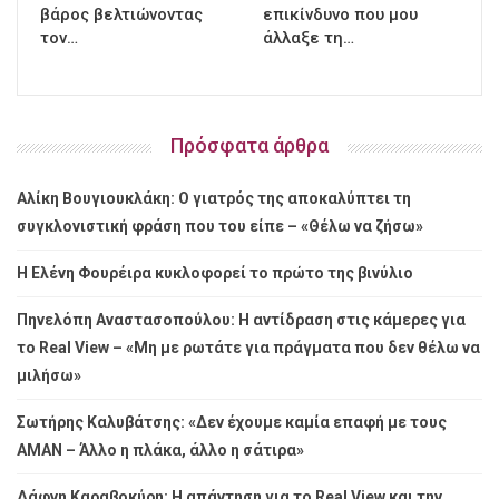
βάρος βελτιώνοντας
επικίνδυνο που μου
τον…
άλλαξε τη…
Πρόσφατα άρθρα
Αλίκη Βουγιουκλάκη: Ο γιατρός της αποκαλύπτει τη
συγκλονιστική φράση που του είπε – «Θέλω να ζήσω»
Η Ελένη Φουρέιρα κυκλοφορεί το πρώτο της βινύλιο
Πηνελόπη Αναστασοπούλου: Η αντίδραση στις κάμερες για
το Real View – «Μη με ρωτάτε για πράγματα που δεν θέλω να
μιλήσω»
Σωτήρης Καλυβάτσης: «Δεν έχουμε καμία επαφή με τους
ΑΜΑΝ – Άλλο η πλάκα, άλλο η σάτιρα»
Δάφνη Καραβοκύρη: Η απάντηση για το Real View και την