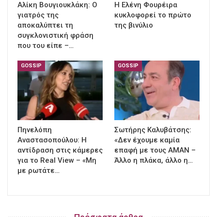
Αλίκη Βουγιουκλάκη: Ο
Η Ελένη Φουρέιρα
γιατρός της
κυκλοφορεί το πρώτο
αποκαλύπτει τη
της βινύλιο
συγκλονιστική φράση
που του είπε –…
GOSSIP
GOSSIP
Πηνελόπη
Σωτήρης Καλυβάτσης:
Αναστασοπούλου: Η
«Δεν έχουμε καμία
αντίδραση στις κάμερες
επαφή με τους ΑΜΑΝ –
για το Real View – «Μη
Άλλο η πλάκα, άλλο η…
με ρωτάτε…