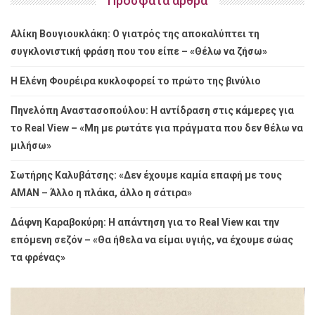
Πρόσφατα άρθρα
Αλίκη Βουγιουκλάκη: Ο γιατρός της αποκαλύπτει τη
συγκλονιστική φράση που του είπε – «Θέλω να ζήσω»
Η Ελένη Φουρέιρα κυκλοφορεί το πρώτο της βινύλιο
Πηνελόπη Αναστασοπούλου: Η αντίδραση στις κάμερες για
το Real View – «Μη με ρωτάτε για πράγματα που δεν θέλω να
μιλήσω»
Σωτήρης Καλυβάτσης: «Δεν έχουμε καμία επαφή με τους
ΑΜΑΝ – Άλλο η πλάκα, άλλο η σάτιρα»
Δάφνη Καραβοκύρη: Η απάντηση για το Real View και την
επόμενη σεζόν – «Θα ήθελα να είμαι υγιής, να έχουμε σώας
τα φρένας»