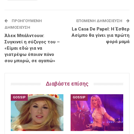
ΠΡΟΗΓΟΎΜΕΝΗ
ΕΠΌΜΕΝΗ ΔΗΜΟΣΊΕΥΣΗ
ΔΗΜΟΣΊΕΥΣΗ
La Casa De Papel: Η Έσθερ
Ασίμπο θα γίνει για πρώτη
Άλεκ Μπάλντουιν:
φορά μαμά
Συγκινεί η σύζυγος του –
«Είμαι εδώ για να
γιατρέψω όποιον πόνο
σου μπορώ, σε αγαπώ»
Διαβάστε επίσης
GOSSIP
GOSSIP