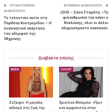
ΠΡΟΗΓΟΎΜΕΝΗ
ΕΠΌΜΕΝΗ ΔΗΜΟΣΊΕΥΣΗ
ΔΗΜΟΣΊΕΥΣΗ
J2US – Σάσα Σταμάτη: «Τη
φιλανθρωπία την κάνει ο
Το τελευταίο αντίο στη
Κοκλώνης, όλοι οι άλλοι
Παρθένα Κουτμερίδου – Η
πληρωνόμαστε κανονικά»
συγκινητική ανάρτηση
του αδερφού της
38χρονης
Διαβάστε επίσης
MEDIA
GOSSIP
Ζόζεφιν: Η μεγάλη
Χριστίνα Μπόμπα: «Πριν
αλλαγή στη ζωή της
καν εμφανιστώ στην