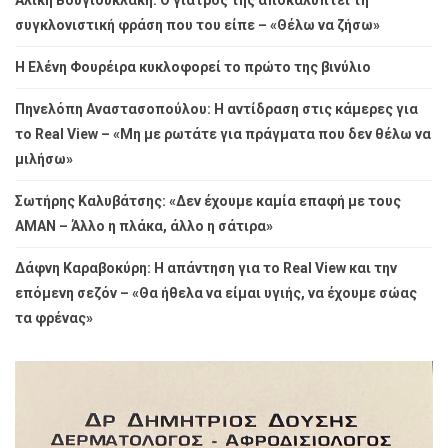
συγκλονιστική φράση που του είπε – «Θέλω να ζήσω»
Η Ελένη Φουρέιρα κυκλοφορεί το πρώτο της βινύλιο
Πηνελόπη Αναστασοπούλου: Η αντίδραση στις κάμερες για
το Real View – «Μη με ρωτάτε για πράγματα που δεν θέλω να
μιλήσω»
Σωτήρης Καλυβάτσης: «Δεν έχουμε καμία επαφή με τους
ΑΜΑΝ – Άλλο η πλάκα, άλλο η σάτιρα»
Δάφνη Καραβοκύρη: Η απάντηση για το Real View και την
επόμενη σεζόν – «Θα ήθελα να είμαι υγιής, να έχουμε σώας
τα φρένας»