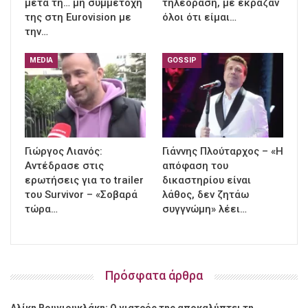
μετά τη… μη συμμετοχή
τηλεόραση, με έκραζαν
της στη Eurovision με
όλοι ότι είμαι…
την…
MEDIA
GOSSIP
Γιώργος Λιανός:
Γιάννης Πλούταρχος – «Η
Αντέδρασε στις
απόφαση του
ερωτήσεις για το trailer
δικαστηρίου είναι
του Survivor – «Σοβαρά
λάθος, δεν ζητάω
τώρα…
συγγνώμη» λέει…
Πρόσφατα άρθρα
Αλίκη Βουγιουκλάκη: Ο γιατρός της αποκαλύπτει τη