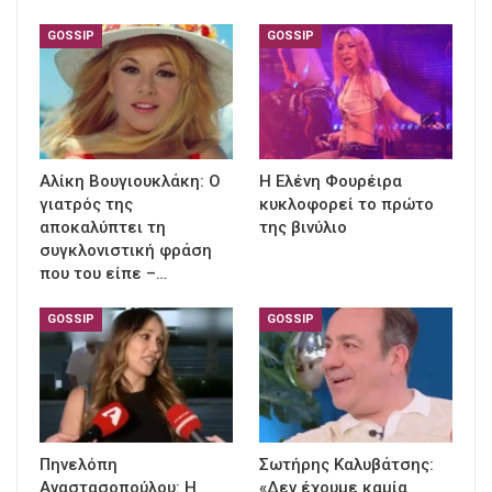
GOSSIP
GOSSIP
Αλίκη Βουγιουκλάκη: Ο
Η Ελένη Φουρέιρα
γιατρός της
κυκλοφορεί το πρώτο
αποκαλύπτει τη
της βινύλιο
συγκλονιστική φράση
που του είπε –…
GOSSIP
GOSSIP
Πηνελόπη
Σωτήρης Καλυβάτσης:
Αναστασοπούλου: Η
«Δεν έχουμε καμία