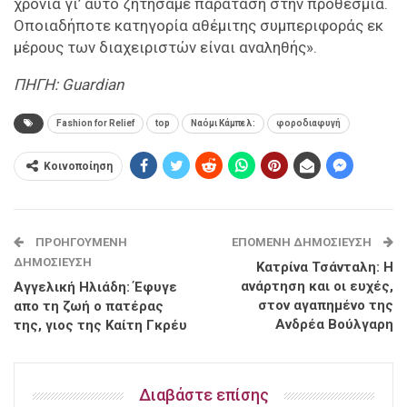
χρόνια γι’ αυτό ζητήσαμε παράταση στην προθεσμία.
Οποιαδήποτε κατηγορία αθέμιτης συμπεριφοράς εκ
μέρους των διαχειριστών είναι αναληθής».
ΠΗΓΗ: Guardian
Fashion for Relief
top
Ναόμι Κάμπελ:
φοροδιαφυγή
Κοινοποίηση
ΠΡΟΗΓΟΎΜΕΝΗ
ΕΠΌΜΕΝΗ ΔΗΜΟΣΊΕΥΣΗ
ΔΗΜΟΣΊΕΥΣΗ
Κατρίνα Τσάνταλη: Η
ανάρτηση και οι ευχές,
Αγγελική Ηλιάδη: Έφυγε
στον αγαπημένο της
απο τη ζωή ο πατέρας
Ανδρέα Βούλγαρη
της, γιος της Καίτη Γκρέυ
Διαβάστε επίσης