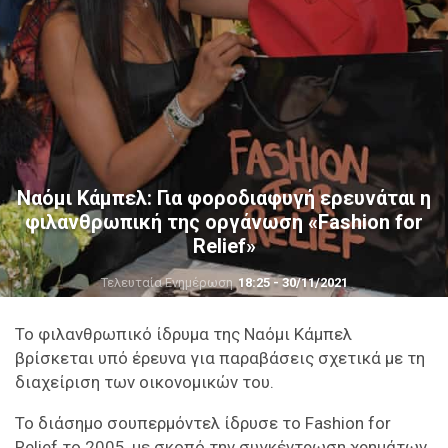
Ναόμι Κάμπελ: Για φοροδιαφυγή ερευνάται η
φιλανθρωπική της οργάνωση «Fashion for
Relief»
Τελευταία Ενημέρωση
18:25 - 30/11/2021
Το φιλανθρωπικό ίδρυμα της Ναόμι Κάμπελ
βρίσκεται υπό έρευνα για παραβάσεις σχετικά με τη
διαχείριση των οικονομικών του.
Το διάσημο σουπερμόντελ ίδρυσε το Fashion for
Relief το 2005, με σκοπό την συγκέντρωση χρημάτων