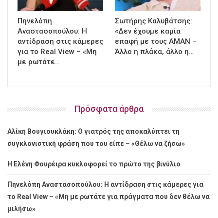
Πηνελόπη
Σωτήρης Καλυβάτσης:
Αναστασοπούλου: Η
«Δεν έχουμε καμία
αντίδραση στις κάμερες
επαφή με τους ΑΜΑΝ –
για το Real View – «Μη
Άλλο η πλάκα, άλλο η…
με ρωτάτε…
Πρόσφατα άρθρα
Αλίκη Βουγιουκλάκη: Ο γιατρός της αποκαλύπτει τη
συγκλονιστική φράση που του είπε – «Θέλω να ζήσω»
Η Ελένη Φουρέιρα κυκλοφορεί το πρώτο της βινύλιο
Πηνελόπη Αναστασοπούλου: Η αντίδραση στις κάμερες για
το Real View – «Μη με ρωτάτε για πράγματα που δεν θέλω να
μιλήσω»