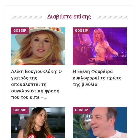
Διαβάστε επίσης
GOSSIP
GOSSIP
Αλίκη Βουγιουκλάκη: Ο
Η Ελένη Φουρέιρα
γιατρός της
κυκλοφορεί το πρώτο
αποκαλύπτει τη
της βινύλιο
συγκλονιστική φράση
που του είπε –…
GOSSIP
GOSSIP