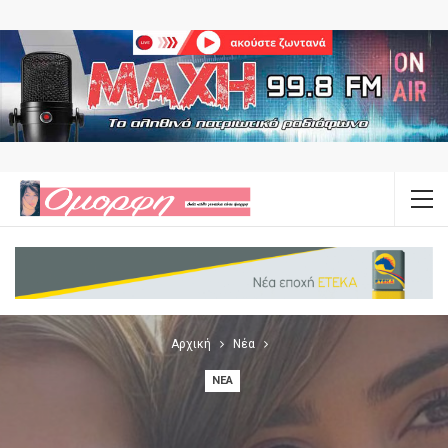
Αρχική
Νέα
ΝΈΑ