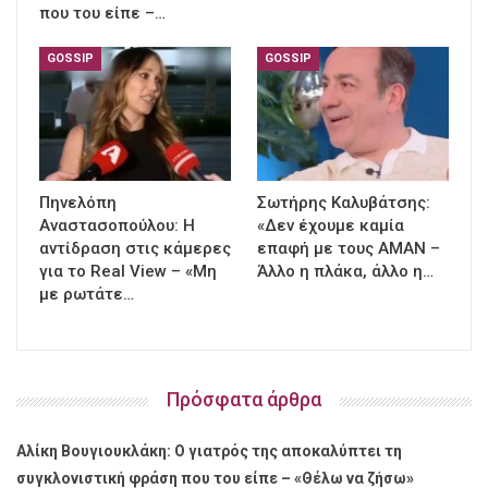
που του είπε –…
GOSSIP
GOSSIP
Πηνελόπη
Σωτήρης Καλυβάτσης:
Αναστασοπούλου: Η
«Δεν έχουμε καμία
αντίδραση στις κάμερες
επαφή με τους ΑΜΑΝ –
για το Real View – «Μη
Άλλο η πλάκα, άλλο η…
με ρωτάτε…
Πρόσφατα άρθρα
Αλίκη Βουγιουκλάκη: Ο γιατρός της αποκαλύπτει τη
συγκλονιστική φράση που του είπε – «Θέλω να ζήσω»