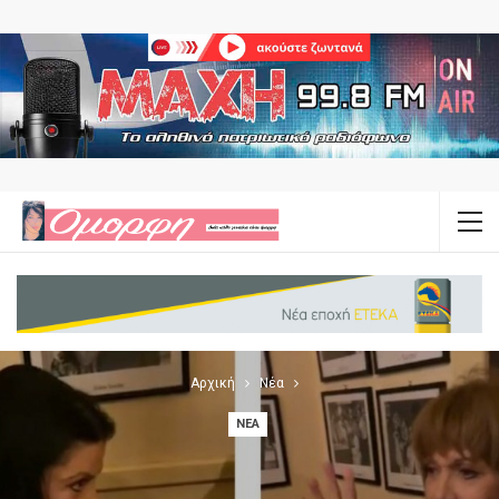
Αρχική
Νέα
ΝΈΑ