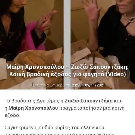
Μαίρη Χρονοπούλου – Ζωζώ Σαπουντζάκη:
Κοινή βραδινή έξοδος για φαγητό (Video)
Τελευταία Ενημέρωση
23:58 - 09/11/2021
Το βράδυ της Δευτέρας η
Ζωζώ Σαπουντζάκη
και
η
Μαίρη Χρονοπούλου
πραγματοποίησαν μια κοινή
έξοδο.
Συγκεκριμένα, οι δύο κυρίες του ελληνικού
κινηματογράφου παρέα με καλούς τους φίλους