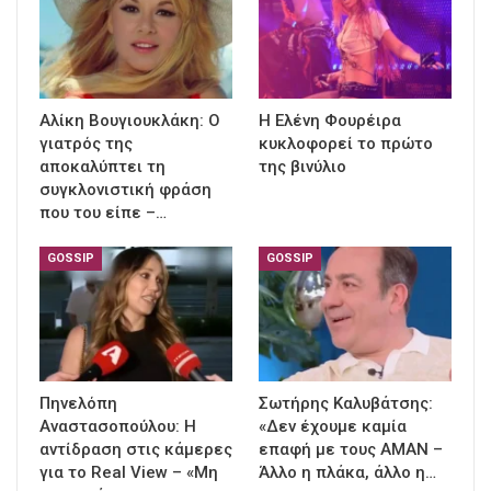
Αλίκη Βουγιουκλάκη: Ο
Η Ελένη Φουρέιρα
γιατρός της
κυκλοφορεί το πρώτο
αποκαλύπτει τη
της βινύλιο
συγκλονιστική φράση
που του είπε –…
GOSSIP
GOSSIP
Πηνελόπη
Σωτήρης Καλυβάτσης:
Αναστασοπούλου: Η
«Δεν έχουμε καμία
αντίδραση στις κάμερες
επαφή με τους ΑΜΑΝ –
για το Real View – «Μη
Άλλο η πλάκα, άλλο η…