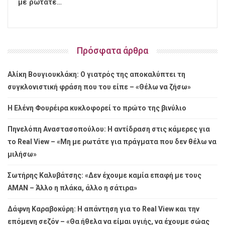
με ρωτάτε…
Πρόσφατα άρθρα
Αλίκη Βουγιουκλάκη: Ο γιατρός της αποκαλύπτει τη
συγκλονιστική φράση που του είπε – «Θέλω να ζήσω»
Η Ελένη Φουρέιρα κυκλοφορεί το πρώτο της βινύλιο
Πηνελόπη Αναστασοπούλου: Η αντίδραση στις κάμερες για
το Real View – «Μη με ρωτάτε για πράγματα που δεν θέλω να
μιλήσω»
Σωτήρης Καλυβάτσης: «Δεν έχουμε καμία επαφή με τους
ΑΜΑΝ – Άλλο η πλάκα, άλλο η σάτιρα»
Δάφνη Καραβοκύρη: Η απάντηση για το Real View και την
επόμενη σεζόν – «Θα ήθελα να είμαι υγιής, να έχουμε σώας