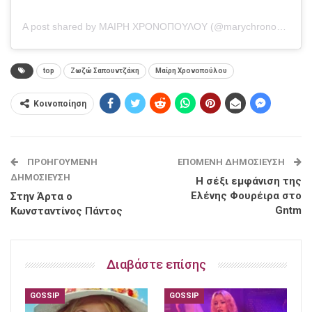
A post shared by ΜΑΙΡΗ ΧΡΟΝΟΠΟΥΛΟΥ (@marychronopoulou_official)
top
Ζωζώ Σαπουντζάκη
Μαίρη Χρονοπούλου
Κοινοποίηση
ΠΡΟΗΓΟΎΜΕΝΗ
ΕΠΌΜΕΝΗ ΔΗΜΟΣΊΕΥΣΗ
ΔΗΜΟΣΊΕΥΣΗ
Η σέξι εμφάνιση της
Ελένης Φουρέιρα στο
Στην Άρτα ο
Gntm
Κωνσταντίνος Πάντος
Διαβάστε επίσης
GOSSIP
GOSSIP