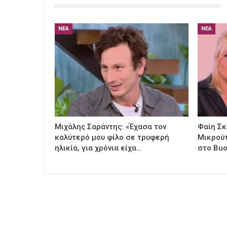
ΝΈΑ
ΝΈΑ
Μιχάλης Σαράντης: «Έχασα τον
Φαίη Σκ
καλύτερό μου φίλο σε τρυφερή
Μικρούτ
ηλικία, για χρόνια είχα…
στο Buo