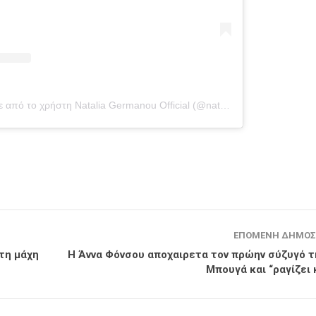
Η δημοσίευση κοινοποιήθηκε από το χρήστη Natalia Germanou Official (@natalia_germanou)
ΕΠΌΜΕΝΗ ΔΗΜΟΣ
 τη μάχη
Η Άννα Φόνσου αποχαιρετα τον πρώην σύζυγό τ
Μπουγά και “ραγίζει 