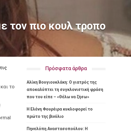
ε τον πιο κουλ τροπο
τις
Πρόσφατα άρθρα
Αλίκη Βουγιουκλάκη: Ο γιατρός της
 και το
αποκαλύπτει τη συγκλονιστική φράση
που του είπε – «Θέλω να ζήσω»
!
Η Ελένη Φουρέιρα κυκλοφορεί το
πρώτο της βινύλιο
ormal
Πηνελόπη Αναστασοπούλου: Η