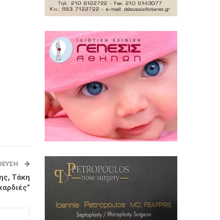
ΊΕΥΣΗ
ης, Τάκη
καρδιές”