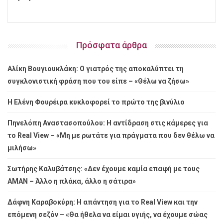
Πρόσφατα άρθρα
Αλίκη Βουγιουκλάκη: Ο γιατρός της αποκαλύπτει τη
συγκλονιστική φράση που του είπε – «Θέλω να ζήσω»
Η Ελένη Φουρέιρα κυκλοφορεί το πρώτο της βινύλιο
Πηνελόπη Αναστασοπούλου: Η αντίδραση στις κάμερες για
το Real View – «Μη με ρωτάτε για πράγματα που δεν θέλω να
μιλήσω»
Σωτήρης Καλυβάτσης: «Δεν έχουμε καμία επαφή με τους
ΑΜΑΝ – Άλλο η πλάκα, άλλο η σάτιρα»
Δάφνη Καραβοκύρη: Η απάντηση για το Real View και την
επόμενη σεζόν – «Θα ήθελα να είμαι υγιής, να έχουμε σώας