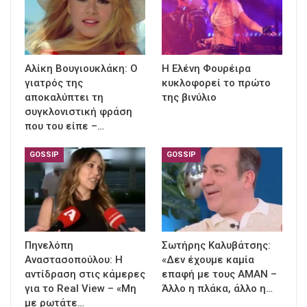
Αλίκη Βουγιουκλάκη: Ο
Η Ελένη Φουρέιρα
γιατρός της
κυκλοφορεί το πρώτο
αποκαλύπτει τη
της βινύλιο
συγκλονιστική φράση
που του είπε –…
GOSSIP
GOSSIP
Πηνελόπη
Σωτήρης Καλυβάτσης:
Αναστασοπούλου: Η
«Δεν έχουμε καμία
αντίδραση στις κάμερες
επαφή με τους ΑΜΑΝ –
για το Real View – «Μη
Άλλο η πλάκα, άλλο η…
με ρωτάτε…