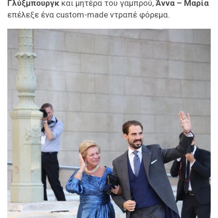
Γλύξμπουργκ
και μητέρα του γαμπρού,
Άννα – Μαρία
επέλεξε ένα custom-made ντραπέ φόρεμα.