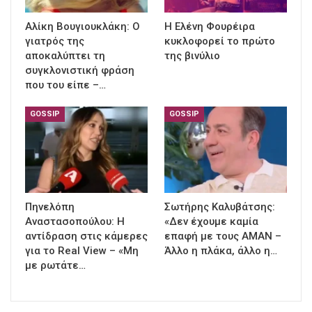
Αλίκη Βουγιουκλάκη: Ο
Η Ελένη Φουρέιρα
γιατρός της
κυκλοφορεί το πρώτο
αποκαλύπτει τη
της βινύλιο
συγκλονιστική φράση
που του είπε –…
GOSSIP
GOSSIP
Πηνελόπη
Σωτήρης Καλυβάτσης:
Αναστασοπούλου: Η
«Δεν έχουμε καμία
αντίδραση στις κάμερες
επαφή με τους ΑΜΑΝ –
για το Real View – «Μη
Άλλο η πλάκα, άλλο η…
με ρωτάτε…