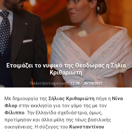
Ετοιμάζει το νυφικό της Θεοδώρας η Σήλια
Κριθαριώτη
Τελευταία Ενημέρωση
12:38 - 26/10/2021
Με δημιουργία της
Σήλιας Κριθαριώτη
πήγε η
Νίνα
Φλορ
στην εκκλησία για τον γάμο της με τον
Φίλιππο
. Την Ελληνίδα σχεδιάστρια, όμως,
προτίμησαν και άλλα μέλη της τέως βασιλικής
οικογένειας. Η σύζυγος του
Κωνσταντίνου