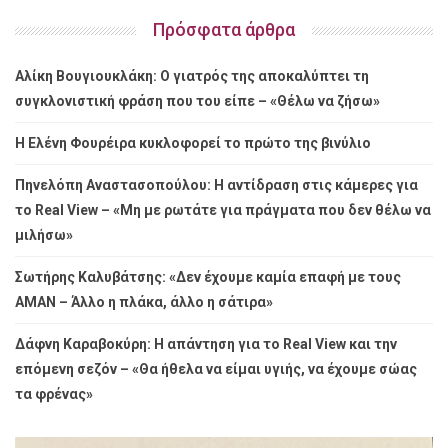
Πρόσφατα άρθρα
Αλίκη Βουγιουκλάκη: Ο γιατρός της αποκαλύπτει τη
συγκλονιστική φράση που του είπε – «Θέλω να ζήσω»
Η Ελένη Φουρέιρα κυκλοφορεί το πρώτο της βινύλιο
Πηνελόπη Αναστασοπούλου: Η αντίδραση στις κάμερες για
το Real View – «Μη με ρωτάτε για πράγματα που δεν θέλω να
μιλήσω»
Σωτήρης Καλυβάτσης: «Δεν έχουμε καμία επαφή με τους
ΑΜΑΝ – Άλλο η πλάκα, άλλο η σάτιρα»
Δάφνη Καραβοκύρη: Η απάντηση για το Real View και την
επόμενη σεζόν – «Θα ήθελα να είμαι υγιής, να έχουμε σώας
τα φρένας»