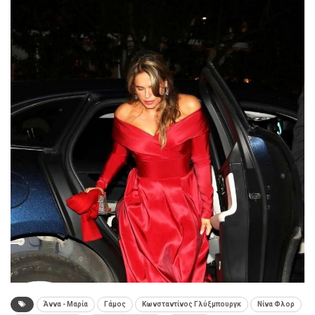
Άννα - Μαρία
Γάμος
Κωνσταντίνος Γλύξμπουργκ
Νίνα Φλορ