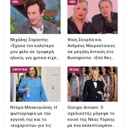
ΝΈΑ
ΝΈΑ
Μιχάλης Σαράντης:
Φαίη Σκορδά και
«Έχασα τον καλύτερό
Ανδρέας Μικρούτσικος
μου φίλο σε τρυφερή
σε μεγάλη ένταση στο
ηλικία, για χρόνια είχα…
Buongiorno: «Εσύ θες…
ΟΜΟΡΦΙΆ
ΜΌΔΑ
Ντόρα Μπακογιάννη: Η
Giorgio Armani: Ο
φωτογραφία με την
σχεδιαστής μάγεψε το
εγγονή της και το
κοινό της Νέας Υόρκης
«ευχαριστώ» για τις
με ένα εκλεπτυσμένο…