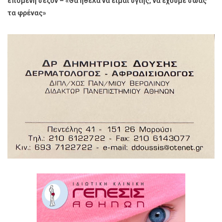
επόμενη σεζόν – «Θα ήθελα να είμαι υγιής, να έχουμε σώας
τα φρένας»