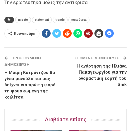
Την ερωτευτηκα μολις την αντικρισα.
migato
statement
trends
παπούτσια
Κοινοποίηση
ΠΡΟΗΓΟΎΜΕΝΗ
ΕΠΌΜΕΝΗ ΔΗΜΟΣΊΕΥΣΗ
ΔΗΜΟΣΊΕΥΣΗ
Η ανάρτηση της Ηλιάνα
Παπαγεωργίου για την
Η Μαίρη Κατράντζου θα
ονομαστική εορτή του
γίνει μανούλα και μας
Snik
δείχνει για πρώτη φορά
τη φουσκωμένη της
κοιλίτσα
Διαβάστε επίσης