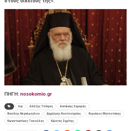
στους οικείους της».
ΠΗΓΗ:
nosokomio.gr
top
Αλέξης Τσίπρας
Αντώνης Σαμαράς.
Βασίλης Κεγκέρογλου
Δημήτρης Κουτσούμπας.
Κυριάκος Μητσοτάκης
Κωνσταντίνος Τασούλας
Κώστας Σημίτης.