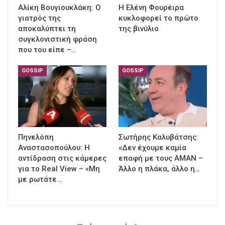
Αλίκη Βουγιουκλάκη: Ο
Η Ελένη Φουρέιρα
γιατρός της
κυκλοφορεί το πρώτο
αποκαλύπτει τη
της βινύλιο
συγκλονιστική φράση
που του είπε –…
GOSSIP
GOSSIP
Πηνελόπη
Σωτήρης Καλυβάτσης:
Αναστασοπούλου: Η
«Δεν έχουμε καμία
αντίδραση στις κάμερες
επαφή με τους ΑΜΑΝ –
για το Real View – «Μη
Άλλο η πλάκα, άλλο η…
με ρωτάτε…