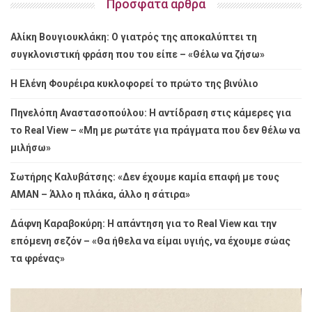
Πρόσφατα άρθρα
Αλίκη Βουγιουκλάκη: Ο γιατρός της αποκαλύπτει τη
συγκλονιστική φράση που του είπε – «Θέλω να ζήσω»
Η Ελένη Φουρέιρα κυκλοφορεί το πρώτο της βινύλιο
Πηνελόπη Αναστασοπούλου: Η αντίδραση στις κάμερες για
το Real View – «Μη με ρωτάτε για πράγματα που δεν θέλω να
μιλήσω»
Σωτήρης Καλυβάτσης: «Δεν έχουμε καμία επαφή με τους
ΑΜΑΝ – Άλλο η πλάκα, άλλο η σάτιρα»
Δάφνη Καραβοκύρη: Η απάντηση για το Real View και την
επόμενη σεζόν – «Θα ήθελα να είμαι υγιής, να έχουμε σώας
τα φρένας»