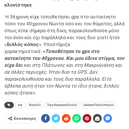
κλονίστηκε
.
Η 36χρονη είχε τοποθετήσει gps στο αυτοκίνητο
τόσο του 40χρονου Νώντα όσο και του θύματος, αλλά
όπως είπε σήμερα στη δίκη, παρακολουθούσε μόνο
τον έναν και όχι παράλληλα και τους δυο γιατί ήταν
«
διπλός κόπος
». Υποστήριξε
χαρακτηριστικά:
«Τοποθέτησα το gps στο
αυτοκίνητο του 40χρονου. Και μου έδινε στίγμα, τον
είχα δει
και στη Πλάτωνος και στη Μακρυγιάννη και
σε άλλες περιοχές. Ήταν δυο τα GPS. Δεν
παρακολουθούσα και τους δυο παράλληλα. Είτε
έβλεπα αυτή ήταν τον Νώντα το ίδιο ήτανε, διπλός
κόπος ήτανε».
top
Βιτριόλι
Έφη Κακαράντζουλα
Ιωάννα Παλιοσπύρου
Κοινοποίηση