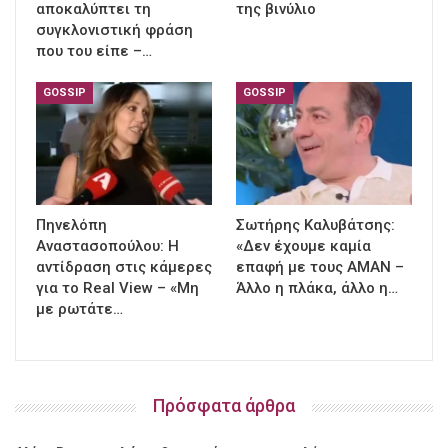
αποκαλύπτει τη
της βινύλιο
συγκλονιστική φράση
που του είπε –…
GOSSIP
GOSSIP
Πηνελόπη
Σωτήρης Καλυβάτσης:
Αναστασοπούλου: Η
«Δεν έχουμε καμία
αντίδραση στις κάμερες
επαφή με τους ΑΜΑΝ –
για το Real View – «Μη
Άλλο η πλάκα, άλλο η…
με ρωτάτε…
Πρόσφατα άρθρα