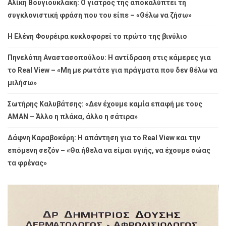
Αλίκη Βουγιουκλάκη: Ο γιατρός της αποκαλύπτει τη
συγκλονιστική φράση που του είπε – «Θέλω να ζήσω»
Η Ελένη Φουρέιρα κυκλοφορεί το πρώτο της βινύλιο
Πηνελόπη Αναστασοπούλου: Η αντίδραση στις κάμερες για
το Real View – «Μη με ρωτάτε για πράγματα που δεν θέλω να
μιλήσω»
Σωτήρης Καλυβάτσης: «Δεν έχουμε καμία επαφή με τους
ΑΜΑΝ – Άλλο η πλάκα, άλλο η σάτιρα»
Δάφνη Καραβοκύρη: Η απάντηση για το Real View και την
επόμενη σεζόν – «Θα ήθελα να είμαι υγιής, να έχουμε σώας
τα φρένας»