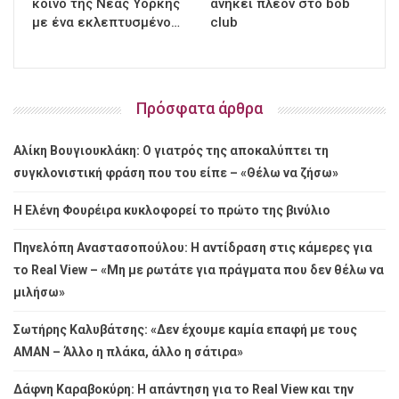
κοινό της Νέας Υόρκης
ανήκει πλέον στο bob
με ένα εκλεπτυσμένο…
club
Πρόσφατα άρθρα
Αλίκη Βουγιουκλάκη: Ο γιατρός της αποκαλύπτει τη
συγκλονιστική φράση που του είπε – «Θέλω να ζήσω»
Η Ελένη Φουρέιρα κυκλοφορεί το πρώτο της βινύλιο
Πηνελόπη Αναστασοπούλου: Η αντίδραση στις κάμερες για
το Real View – «Μη με ρωτάτε για πράγματα που δεν θέλω να
μιλήσω»
Σωτήρης Καλυβάτσης: «Δεν έχουμε καμία επαφή με τους
ΑΜΑΝ – Άλλο η πλάκα, άλλο η σάτιρα»
Δάφνη Καραβοκύρη: Η απάντηση για το Real View και την