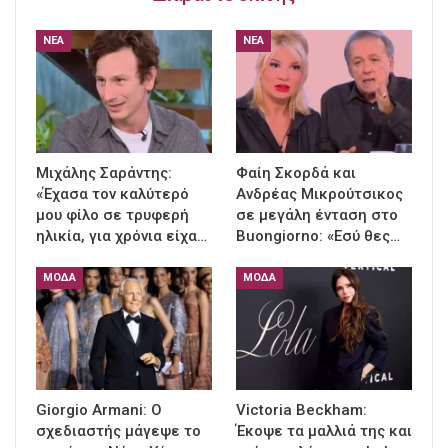
ΝΈΑ
ΝΈΑ
Μιχάλης Σαράντης:
Φαίη Σκορδά και
«Έχασα τον καλύτερό
Ανδρέας Μικρούτσικος
μου φίλο σε τρυφερή
σε μεγάλη ένταση στο
ηλικία, για χρόνια είχα…
Buongiorno: «Εσύ θες…
ΜΌΔΑ
ΜΌΔΑ
Giorgio Armani: Ο
Victoria Beckham:
σχεδιαστής μάγεψε το
Έκοψε τα μαλλιά της και