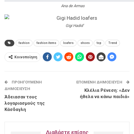
Ana de Armas
Gigi Hadid’
fashion
fashion items
loafers
shoes
top
Trend
Κοινοποίηση
ΠΡΟΗΓΟΎΜΕΝΗ
ΕΠΌΜΕΝΗ ΔΗΜΟΣΊΕΥΣΗ
ΔΗΜΟΣΊΕΥΣΗ
Κλέλια Ρένεση: «Δεν
ήθελα να κάνω παιδιά»
Άδειασαν τους
λογαριασμούς της
Κάσδαγλη
Διαβάστε επίσης