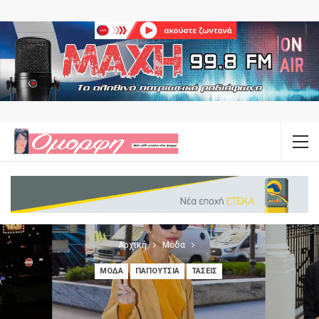
Αρχική
Μόδα
ΜΌΔΑ
ΠΑΠΟΎΤΣΙΑ
ΤΆΣΕΙΣ