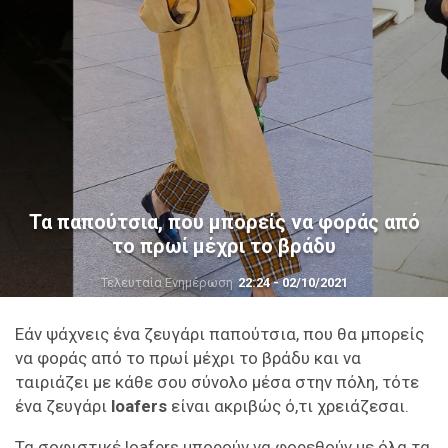
Τα παπούτσια, που μπορείς να φοράς από
το πρωί μέχρι το βράδυ
Τελευταία Ενημέρωση
22:24 - 02/10/2021
Εάν ψάχνεις ένα ζευγάρι παπούτσια, που θα μπορείς
να φοράς από το πρωί μέχρι το βράδυ και να
ταιριάζει με κάθε σου σύνολο μέσα στην πόλη, τότε
ένα ζευγάρι
loafers
είναι ακριβώς ό,τι χρειάζεσαι.
Τα σοφιστικέ loafers μπορούν να φορεθούν με όλα τα