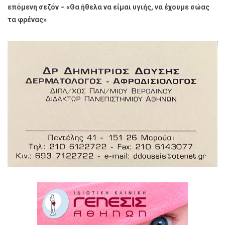
επόμενη σεζόν – «Θα ήθελα να είμαι υγιής, να έχουμε σώας
τα φρένας»