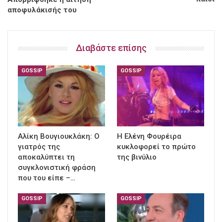
αποφυλάκισής του
Διαβάστε επίσης
GOSSIP
GOSSIP
Αλίκη Βουγιουκλάκη: Ο
Η Ελένη Φουρέιρα
γιατρός της
κυκλοφορεί το πρώτο
αποκαλύπτει τη
της βινύλιο
συγκλονιστική φράση
που του είπε –…
GOSSIP
GOSSIP