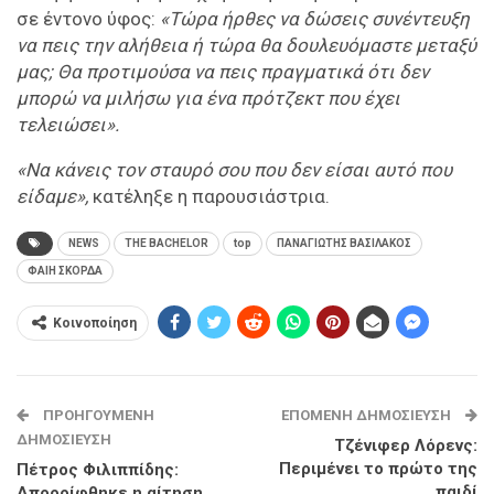
σε έντονο ύφος:
«Τώρα ήρθες να δώσεις συνέντευξη
να πεις την αλήθεια ή τώρα θα δουλευόμαστε μεταξύ
μας; Θα προτιμούσα να πεις πραγματικά ότι δεν
μπορώ να μιλήσω για ένα πρότζεκτ που έχει
τελειώσει».
«Να κάνεις τον σταυρό σου που δεν είσαι αυτό που
είδαμε»,
κατέληξε η παρουσιάστρια.
NEWS
THE BACHELOR
top
ΠΑΝΑΓΙΩΤΗΣ ΒΑΣΙΛΑΚΟΣ
ΦΑΙΗ ΣΚΟΡΔΑ
Κοινοποίηση
ΠΡΟΗΓΟΎΜΕΝΗ
ΕΠΌΜΕΝΗ ΔΗΜΟΣΊΕΥΣΗ
ΔΗΜΟΣΊΕΥΣΗ
Τζένιφερ Λόρενς:
Περιμένει το πρώτο της
Πέτρος Φιλιππίδης:
παιδί
Απορρίφθηκε η αίτηση