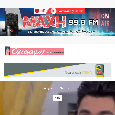
Αρχική
Νέα
ΝΈΑ