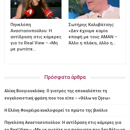
Πηνελόπη
Σωτήρης Καλυβάτσης:
Αναστασοπούλου: Η
«Δεν έχουμε καμία
αντίδραση στις κάμερες
επαφή με τους ΑΜΑΝ –
για το Real View – «Μη
Άλλο η πλάκα, άλλο η…
με ρωτάτε…
Πρόσφατα άρθρα
Αλίκη Βουγιουκλάκη: Ο γιατρός της αποκαλύπτει τη
συγκλονιστική φράση που του είπε – «Θέλω να ζήσω»
Η Ελένη Φουρέιρα κυκλοφορεί το πρώτο της βινύλιο
Πηνελόπη Αναστασοπούλου: Η αντίδραση στις κάμερες για
το Real View – «Μη με ρωτάτε για πράγματα που δεν θέλω να