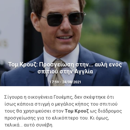
Τομ Κρουζ: Προσγείωση στην… αυλή ενός
σπιτιού στην Αγγλία
17:59 - 24/08/2021
Σίγουρα η οικογένεια Γουέμπς, δεν σκέφτηκε ότι
ίσως κάποια στιγμή ο μεγάλος κήπος του σπιτιού
τους θα χρησιμεύσει στον
Τομ Κρουζ
ως διάδρομος
προσγείωσης για το ελικόπτερο του. Κι όμως,
τελικά… αυτό συνέβη.