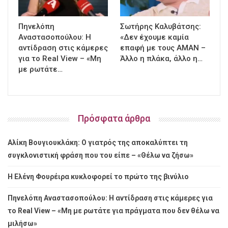
Πηνελόπη
Σωτήρης Καλυβάτσης:
Αναστασοπούλου: Η
«Δεν έχουμε καμία
αντίδραση στις κάμερες
επαφή με τους ΑΜΑΝ –
για το Real View – «Μη
Άλλο η πλάκα, άλλο η…
με ρωτάτε…
Πρόσφατα άρθρα
Αλίκη Βουγιουκλάκη: Ο γιατρός της αποκαλύπτει τη
συγκλονιστική φράση που του είπε – «Θέλω να ζήσω»
Η Ελένη Φουρέιρα κυκλοφορεί το πρώτο της βινύλιο
Πηνελόπη Αναστασοπούλου: Η αντίδραση στις κάμερες για
το Real View – «Μη με ρωτάτε για πράγματα που δεν θέλω να
μιλήσω»