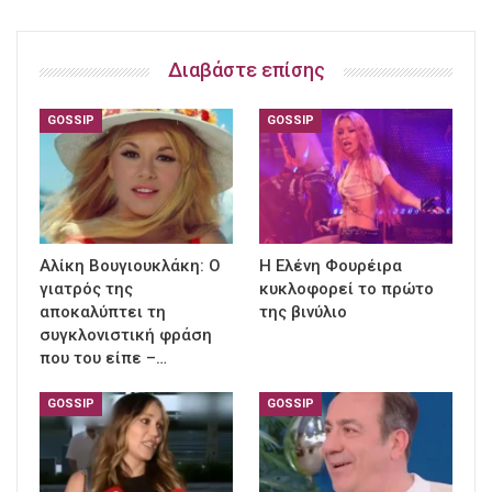
Διαβάστε επίσης
GOSSIP
GOSSIP
Αλίκη Βουγιουκλάκη: Ο
Η Ελένη Φουρέιρα
γιατρός της
κυκλοφορεί το πρώτο
αποκαλύπτει τη
της βινύλιο
συγκλονιστική φράση
που του είπε –…
GOSSIP
GOSSIP