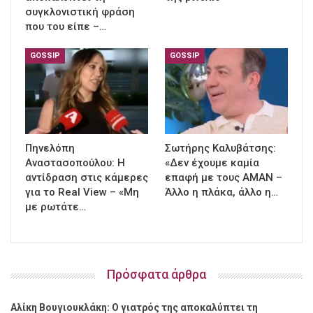
συγκλονιστική φράση
που του είπε –…
GOSSIP
GOSSIP
Πηνελόπη
Σωτήρης Καλυβάτσης:
Αναστασοπούλου: Η
«Δεν έχουμε καμία
αντίδραση στις κάμερες
επαφή με τους ΑΜΑΝ –
για το Real View – «Μη
Άλλο η πλάκα, άλλο η…
με ρωτάτε…
Πρόσφατα άρθρα
Αλίκη Βουγιουκλάκη: Ο γιατρός της αποκαλύπτει τη