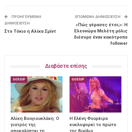
ΠΡΟΗΓΟΎΜΕΝΗ
ΕΠΌΜΕΝΗ ΔΗΜΟΣΊΕΥΣΗ
ΔΗΜΟΣΊΕΥΣΗ
«Πώς γέρασες έτσι;»: Η
Ελεονώρα Μελέτη μόλις
Στο Τόκιο η Αλίκα Σμίντ
διέσυρε έναν κακότροπο
follower
Διαβάστε επίσης
GOSSIP
GOSSIP
Αλίκη Βουγιουκλάκη: Ο
Η Ελένη Φουρέιρα
γιατρός της
κυκλοφορεί το πρώτο
αποκαλύπτει τη
της βινύλιο