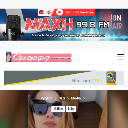
Αρχική
Νέα
Media
MEDIA
ΝΈΑ