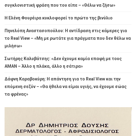
συγκλονιστική φράση που του είπε – «Θέλω να ζήσω»
Η Ελένη Φουρέιρα κυκλοφορεί το πρώτο της βινύλιο
Πηνελόπη Αναστασοπούλου: Η αντίδραση στις κάμερες για
το Real View – «Μη με ρωτάτε για πράγματα που δεν θέλω να
μιλήσω»
Σωτήρης Καλυβάτσης: «Δεν έχουμε καμία επαφή με τους
ΑΜΑΝ – Άλλο η πλάκα, άλλο η σάτιρα»
Δάφνη Καραβοκύρη: Η απάντηση για το Real View και την
επόμενη σεζόν – «Θα ήθελα να είμαι υγιής, να έχουμε σώας
τα φρένας»