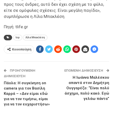
προς τους άνδρες, αυτό δεν έχει σχέση με το φύλο,
είτε σε ομόφυλες σχέσεις. Είναι μεγάλη παγίδα»,
συμπλήρωσε η Λίλα Μπακλέση.
Πηγή: tlife.gr
top
Λίλα Μπακλέση
Κοινοποίηση
ΠΡΟΗΓΟΎΜΕΝΗ
ΕΠΌΜΕΝΗ ΔΗΜΟΣΊΕΥΣΗ
ΔΗΜΟΣΊΕΥΣΗ
Η Ιωάννα Μαλέσκου
απαντά στον Δημήτρη
Πάολα: Η συγκίνηση on
Ουγγαρέζο: “Είναι πολύ
camera για τον Βασίλη
άσχημο, πολύ κακό. Εγώ
Καρρά – «Δεν είμαι εδώ
γελάω πάντα”
για να τον τιμήσω, είμαι
για να τον ευχαριστήσω»