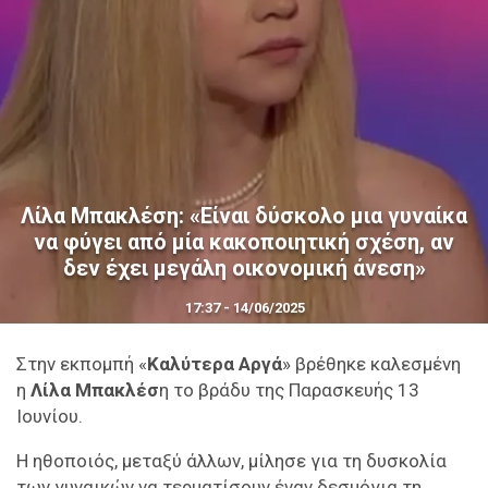
Λίλα Μπακλέση: «Είναι δύσκολο μια γυναίκα
να φύγει από μία κακοποιητική σχέση, αν
δεν έχει μεγάλη οικονομική άνεση»
17:37 - 14/06/2025
Στην εκπομπή «
Καλύτερα Αργά
» βρέθηκε καλεσμένη
η
Λίλα Μπακλέσ
η το βράδυ της Παρασκευής 13
Ιουνίου.
Η ηθοποιός, μεταξύ άλλων, μίλησε για τη δυσκολία
των γυναικών να τερματίσουν έναν δεσμόγια τη