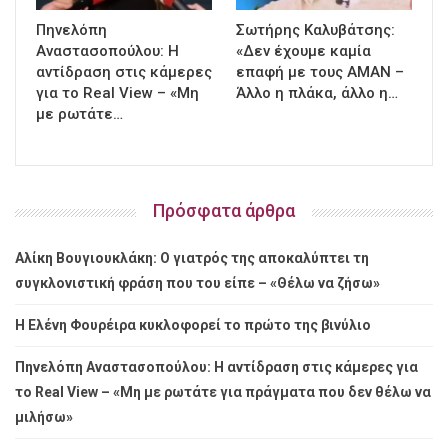
Πηνελόπη
Σωτήρης Καλυβάτσης:
Αναστασοπούλου: Η
«Δεν έχουμε καμία
αντίδραση στις κάμερες
επαφή με τους ΑΜΑΝ –
για το Real View – «Μη
Άλλο η πλάκα, άλλο η…
με ρωτάτε…
Πρόσφατα άρθρα
Αλίκη Βουγιουκλάκη: Ο γιατρός της αποκαλύπτει τη
συγκλονιστική φράση που του είπε – «Θέλω να ζήσω»
Η Ελένη Φουρέιρα κυκλοφορεί το πρώτο της βινύλιο
Πηνελόπη Αναστασοπούλου: Η αντίδραση στις κάμερες για
το Real View – «Μη με ρωτάτε για πράγματα που δεν θέλω να
μιλήσω»