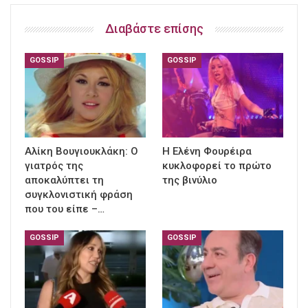
Διαβάστε επίσης
GOSSIP
GOSSIP
Αλίκη Βουγιουκλάκη: Ο
Η Ελένη Φουρέιρα
γιατρός της
κυκλοφορεί το πρώτο
αποκαλύπτει τη
της βινύλιο
συγκλονιστική φράση
που του είπε –…
GOSSIP
GOSSIP