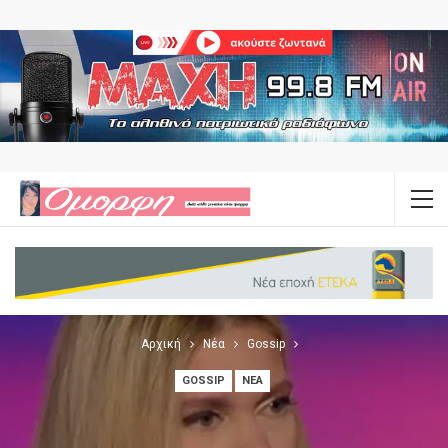
Αρχική
Νέα
Gossip
GOSSIP
ΝΈΑ