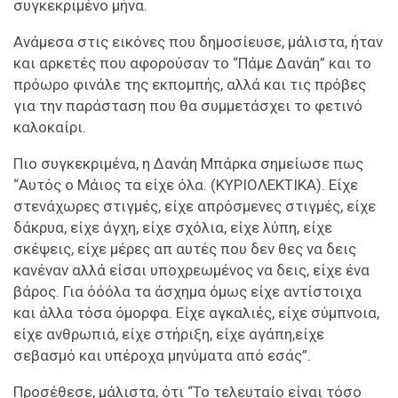
συγκεκριμένο μήνα.
Ανάμεσα στις εικόνες που δημοσίευσε, μάλιστα, ήταν
και αρκετές που αφορούσαν το “Πάμε Δανάη” και το
πρόωρο φινάλε της εκπομπής, αλλά και τις πρόβες
για την παράσταση που θα συμμετάσχει το φετινό
καλοκαίρι.
Πιο συγκεκριμένα, η Δανάη Μπάρκα σημείωσε πως
“Αυτός ο Μάιος τα είχε όλα. (ΚΥΡΙΟΛΕΚΤΙΚΑ). Είχε
στενάχωρες στιγμές, είχε απρόσμενες στιγμές, είχε
δάκρυα, είχε άγχη, είχε σχόλια, είχε λύπη, είχε
σκέψεις, είχε μέρες απ αυτές που δεν θες να δεις
κανέναν αλλά είσαι υποχρεωμένος να δεις, είχε ένα
βάρος. Για όόόλα τα άσχημα όμως είχε αντίστοιχα
και άλλα τόσα όμορφα. Είχε αγκαλιές, είχε σύμπνοια,
είχε ανθρωπιά, είχε στήριξη, είχε αγάπη,είχε
σεβασμό και υπέροχα μηνύματα από εσάς”.
Προσέθεσε, μάλιστα, ότι “Το τελευταίο είναι τόσο