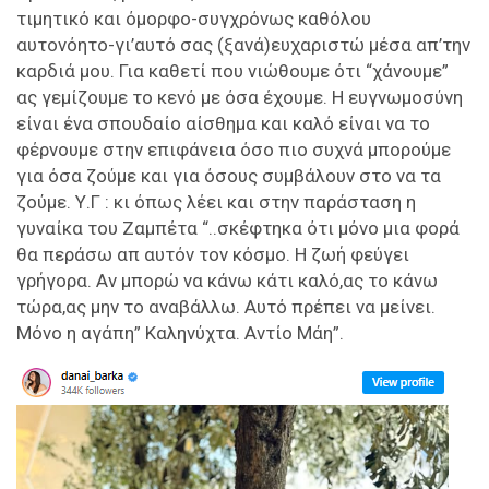
τιμητικό και όμορφο-συγχρόνως καθόλου
αυτονόητο-γι’αυτό σας (ξανά)ευχαριστώ μέσα απ’την
καρδιά μου. Για καθετί που νιώθουμε ότι “χάνουμε”
ας γεμίζουμε το κενό με όσα έχουμε. Η ευγνωμοσύνη
είναι ένα σπουδαίο αίσθημα και καλό είναι να το
φέρνουμε στην επιφάνεια όσο πιο συχνά μπορούμε
για όσα ζούμε και για όσους συμβάλουν στο να τα
ζούμε. Υ.Γ : κι όπως λέει και στην παράσταση η
γυναίκα του Ζαμπέτα “..σκέφτηκα ότι μόνο μια φορά
θα περάσω απ αυτόν τον κόσμο. Η ζωή φεύγει
γρήγορα. Αν μπορώ να κάνω κάτι καλό,ας το κάνω
τώρα,ας μην το αναβάλλω. Αυτό πρέπει να μείνει.
Μόνο η αγάπη” Καληνύχτα. Αντίο Μάη”.