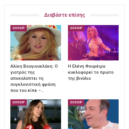
Διαβάστε επίσης
GOSSIP
GOSSIP
Αλίκη Βουγιουκλάκη: Ο
Η Ελένη Φουρέιρα
γιατρός της
κυκλοφορεί το πρώτο
αποκαλύπτει τη
της βινύλιο
συγκλονιστική φράση
που του είπε –…
GOSSIP
GOSSIP