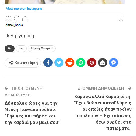
Πηγή: yupiii.gr
top
Δανάη Μπάρκα
Κοινοποίηση
ΠΡΟΗΓΟΎΜΕΝΗ
ΕΠΌΜΕΝΗ ΔΗΜΟΣΊΕΥΣΗ
ΔΗΜΟΣΊΕΥΣΗ
Καρυοφυλλιά Καραμπέτη:
“Έχω βιώσει καταθλίψεις
Δύσκολες ώρες για την
οι οποίες ήταν προϊόν
Ντάνη Γιαννακοπούλου:
απωλειών – Έχω κλάψει,
“Έφυγες και πήρες και
έχω συρθεί στα
την καρδιά μου μαζί σου”
πατώματα”