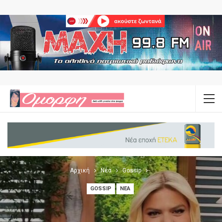
Αρχική
Νέα
Gossip
GOSSIP
ΝΈΑ