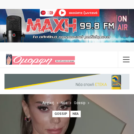
Αρχική
Νέα
Gossip
GOSSIP
ΝΈΑ