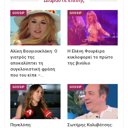
Διαβάστε επίσης
GOSSIP
GOSSIP
Αλίκη Βουγιουκλάκη: Ο
Η Ελένη Φουρέιρα
γιατρός της
κυκλοφορεί το πρώτο
αποκαλύπτει τη
της βινύλιο
συγκλονιστική φράση
που του είπε –…
GOSSIP
GOSSIP
Πηνελόπη
Σωτήρης Καλυβάτσης: