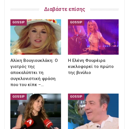
Διαβάστε επίσης
GOSSIP
GOSSIP
Αλίκη Βουγιουκλάκη: Ο
Η Ελένη Φουρέιρα
γιατρός της
κυκλοφορεί το πρώτο
αποκαλύπτει τη
της βινύλιο
συγκλονιστική φράση
που του είπε –…
GOSSIP
GOSSIP