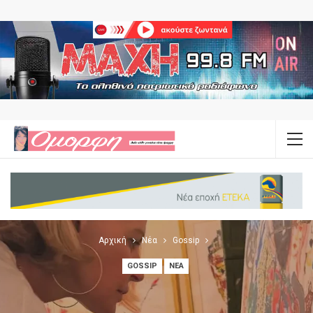
Αρχική
Νέα
Gossip
GOSSIP
ΝΈΑ