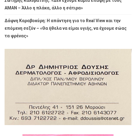
Σωτήρης Καλυβάτσης: «Δεν έχουμε καμία επαφή με τους
ΑΜΑΝ – Άλλο η πλάκα, άλλο η σάτιρα»
Δάφνη Καραβοκύρη: Η απάντηση για το Real View και την
επόμενη σεζόν – «Θα ήθελα να είμαι υγιής, να έχουμε σώας
τα φρένας»