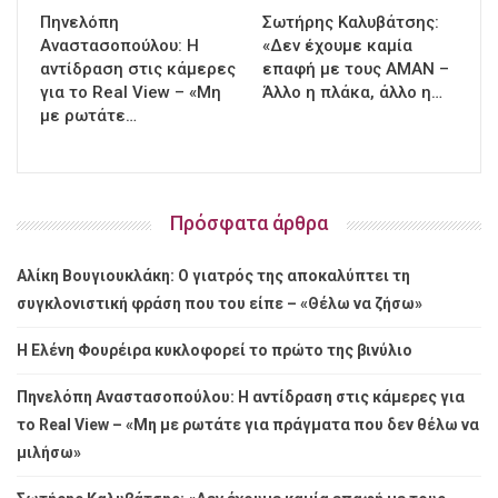
Πηνελόπη
Σωτήρης Καλυβάτσης:
Αναστασοπούλου: Η
«Δεν έχουμε καμία
αντίδραση στις κάμερες
επαφή με τους ΑΜΑΝ –
για το Real View – «Μη
Άλλο η πλάκα, άλλο η…
με ρωτάτε…
Πρόσφατα άρθρα
Αλίκη Βουγιουκλάκη: Ο γιατρός της αποκαλύπτει τη
συγκλονιστική φράση που του είπε – «Θέλω να ζήσω»
Η Ελένη Φουρέιρα κυκλοφορεί το πρώτο της βινύλιο
Πηνελόπη Αναστασοπούλου: Η αντίδραση στις κάμερες για
το Real View – «Μη με ρωτάτε για πράγματα που δεν θέλω να
μιλήσω»