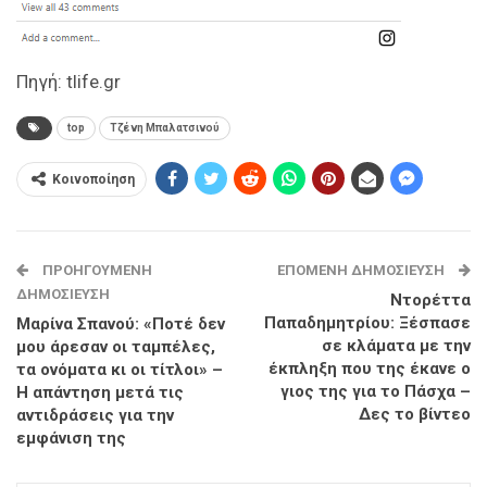
Πηγή: tlife.gr
top
Τζένη Μπαλατσινού
Κοινοποίηση
ΠΡΟΗΓΟΎΜΕΝΗ
ΕΠΌΜΕΝΗ ΔΗΜΟΣΊΕΥΣΗ
ΔΗΜΟΣΊΕΥΣΗ
Ντορέττα
Παπαδημητρίου: Ξέσπασε
Μαρίνα Σπανού: «Ποτέ δεν
σε κλάματα με την
μου άρεσαν οι ταμπέλες,
έκπληξη που της έκανε ο
τα ονόματα κι οι τίτλοι» –
γιος της για το Πάσχα –
Η απάντηση μετά τις
Δες το βίντεο
αντιδράσεις για την
εμφάνιση της