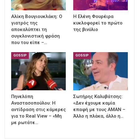
Αλίκη Βουγιουκλάκη: Ο
Η Ελένη Φουρέιρα
γιατρός της
κυκλοφορεί το πρώτο
αποκαλύπτει τη
της βινύλιο
συγκλονιστική φράση
που του είπε –…
GOSSIP
GOSSIP
Πηνελόπη
Σωτήρης Καλυβάτσης:
Αναστασοπούλου: Η
«Δεν έχουμε καμία
αντίδραση στις κάμερες
επαφή με τους ΑΜΑΝ –
για το Real View – «Μη
Άλλο η πλάκα, άλλο η…
με ρωτάτε…