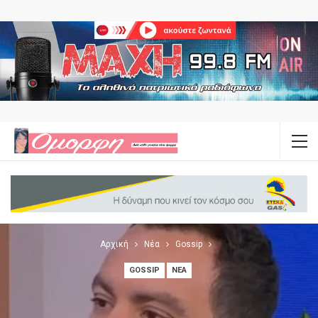
Αρχική
Νέα
Gossip
GOSSIP
ΝΈΑ