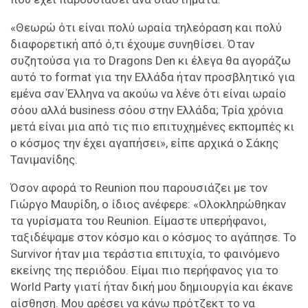
«Θεωρώ ότι είναι πολύ ωραία τηλεόραση και πολύ
διαφορετική από ό,τι έχουμε συνηθίσει. Όταν
συζητούσα για το Dragons Den κι έλεγα θα αγοράζω
αυτό το format για την Ελλάδα ήταν προσβλητικό για
εμένα σαν Έλληνα να ακούω να λένε ότι είναι ωραίο
σόου αλλά business σόου στην Ελλάδα; Τρία χρόνια
μετά είναι μια από τις πιο επιτυχημένες εκπομπές κι
ο κόσμος την έχει αγαπήσει», είπε αρχικά ο Σάκης
Τανιμανίδης.
Όσον αφορά το Reunion που παρουσιάζει με τον
Γιώργο Μαυρίδη, ο ίδιος ανέφερε: «Ολοκληρώθηκαν
τα γυρίσματα του Reunion. Είμαστε υπερήφανοι,
ταξιδέψαμε στον κόσμο και ο κόσμος το αγάπησε. Το
Survivor ήταν μια τεράστια επιτυχία, το φαινόμενο
εκείνης της περιόδου. Είμαι πιο περήφανος για το
World Party γιατί ήταν δική μου δημιουργία και έκανε
αίσθηση. Μου αρέσει να κάνω πρότζεκτ το να