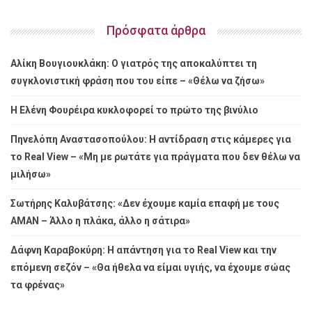
Πρόσφατα άρθρα
Αλίκη Βουγιουκλάκη: Ο γιατρός της αποκαλύπτει τη
συγκλονιστική φράση που του είπε – «Θέλω να ζήσω»
Η Ελένη Φουρέιρα κυκλοφορεί το πρώτο της βινύλιο
Πηνελόπη Αναστασοπούλου: Η αντίδραση στις κάμερες για
το Real View – «Μη με ρωτάτε για πράγματα που δεν θέλω να
μιλήσω»
Σωτήρης Καλυβάτσης: «Δεν έχουμε καμία επαφή με τους
ΑΜΑΝ – Άλλο η πλάκα, άλλο η σάτιρα»
Δάφνη Καραβοκύρη: Η απάντηση για το Real View και την
επόμενη σεζόν – «Θα ήθελα να είμαι υγιής, να έχουμε σώας
τα φρένας»