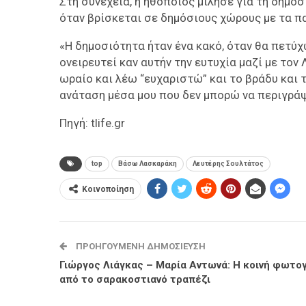
Στη συνέχεια, η ηθοποιός μίλησε για τη δημο
όταν βρίσκεται σε δημόσιους χώρους με τα πα
«Η δημοσιότητα ήταν ένα κακό, όταν θα πετύχ
ονειρευτεί καν αυτήν την ευτυχία μαζί με τον 
ωραίο και λέω “ευχαριστώ” και το βράδυ και το
ανάταση μέσα μου που δεν μπορώ να περιγρά
Πηγή: tlife.gr
top
Βάσω Λασκαράκη
Λευτέρης Σουλτάτος
Κοινοποίηση
ΠΡΟΗΓΟΎΜΕΝΗ ΔΗΜΟΣΊΕΥΣΗ
Γιώργος Λιάγκας – Μαρία Αντωνά: Η κοινή φωτο
από το σαρακοστιανό τραπέζι