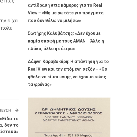
ας πως
αντίδραση στις κάμερες για το Real
View – «Μη με ρωτάτε για πράγματα
την είχα
που δεν θέλω να μιλήσω»
ι πολύ
Σωτήρης Καλυβάτσης: «Δεν έχουμε
καμία επαφή με τους ΑΜΑΝ – Άλλο η
πλάκα, άλλο η σάτιρα»
Δάφνη Καραβοκύρη: Η απάντηση για το
Real View και την επόμενη σεζόν – «Θα
ήθελα να είμαι υγιής, να έχουμε σώας
τα φρένας»
ΊΕΥΣΗ
«Είδα το
α, δεν το
πίστευα»