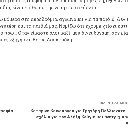
σιότητα σε ό,τι αφορά στην προσωπική της ζωή, εξηγώντ
ιδιά, είναι επιθυμία της να προστατεύονται.
ω κάμερα στο αεροδρόμιο, αγχώνομαι για τα παιδιά. Δεν 
Λευτέρη και τα παιδιά μας. Νομίζω ότι έχουμε χτίσει κάτ
 πρωί. Όταν είμαστε όλοι μαζί, μου δίνει δύναμη, σαν μία
ψω», εξήγησε η Βάσω Λασκαράκη.
ΕΠΌΜΕΝΗ ΔΗΜΟΣ
γραφία
Κατερίνα Καινούργου για Γρηγόρη Βαλλιανάτο: 
σχόλιο για τον Αλέξη Κούγια και ανατρίχιασ