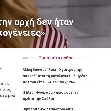
ην αρχή δεν ήταν
ικογένειες»
Πρόσφατα άρθρα
ς
Αλίκη Βουγιουκλάκη: Ο γιατρός της
αποκαλύπτει τη συγκλονιστική φράση
που του είπε – «Θέλω να ζήσω»
αι με
ό τους
Η Ελένη Φουρέιρα κυκλοφορεί το
αυτό μου
πρώτο της βινύλιο
Πηνελόπη Αναστασοπούλου: Η