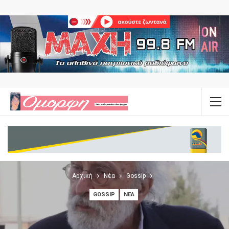
Αρχική
Νέα
Gossip
GOSSIP
ΝΈΑ