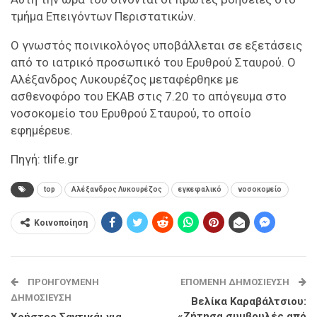
τμήμα Επειγόντων Περιστατικών.
Ο γνωστός ποινικολόγος υποβάλλεται σε εξετάσεις
από το ιατρικό προσωπικό του Ερυθρού Σταυρού. Ο
Αλέξανδρος Λυκουρέζος μεταφέρθηκε με
ασθενοφόρο του ΕΚΑΒ στις 7.20 το απόγευμα στο
νοσοκομείο του Ερυθρού Σταυρού, το οποίο
εφημέρευε.
Πηγή: tlife.gr
top
Αλέξανδρος Λυκουρέζος
εγκεφαλικό
νοσοκομείο
Κοινοποίηση
ΠΡΟΗΓΟΎΜΕΝΗ
ΕΠΌΜΕΝΗ ΔΗΜΟΣΊΕΥΣΗ
ΔΗΜΟΣΊΕΥΣΗ
Βελίκα Καραβάλτσιου:
«Ζήτησα συμβουλές από
Χρήστος Σαντικάι για