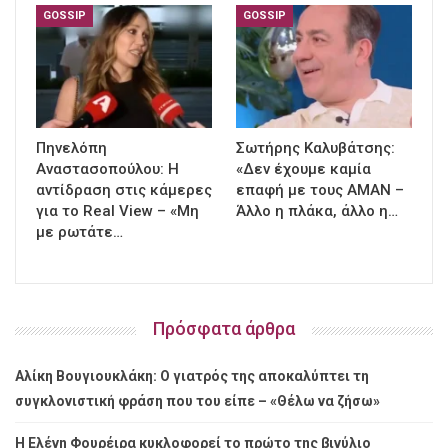
GOSSIP
GOSSIP
Πηνελόπη
Σωτήρης Καλυβάτσης:
Αναστασοπούλου: Η
«Δεν έχουμε καμία
αντίδραση στις κάμερες
επαφή με τους ΑΜΑΝ –
για το Real View – «Μη
Άλλο η πλάκα, άλλο η…
με ρωτάτε…
Πρόσφατα άρθρα
Αλίκη Βουγιουκλάκη: Ο γιατρός της αποκαλύπτει τη
συγκλονιστική φράση που του είπε – «Θέλω να ζήσω»
Η Ελένη Φουρέιρα κυκλοφορεί το πρώτο της βινύλιο