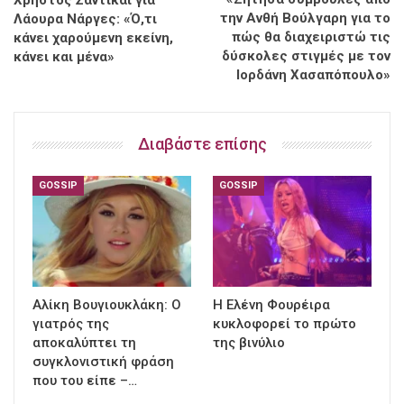
την Ανθή Βούλγαρη για το
Λάουρα Νάργες: «Ό,τι
πώς θα διαχειριστώ τις
κάνει χαρούμενη εκείνη,
δύσκολες στιγμές με τον
κάνει και μένα»
Ιορδάνη Χασαπόπουλο»
Διαβάστε επίσης
GOSSIP
GOSSIP
Αλίκη Βουγιουκλάκη: Ο
Η Ελένη Φουρέιρα
γιατρός της
κυκλοφορεί το πρώτο
αποκαλύπτει τη
της βινύλιο
συγκλονιστική φράση
που του είπε –…