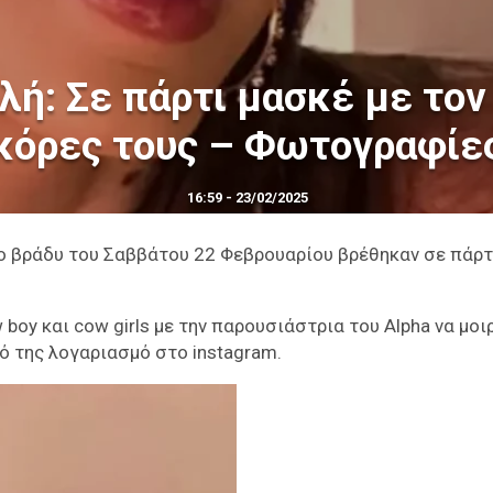
λή: Σε πάρτι μασκέ με τον
κόρες τους – Φωτογραφίε
16:59 - 23/02/2025
ο βράδυ του Σαββάτου 22 Φεβρουαρίου βρέθηκαν σε πάρτ
boy και cow girls με την παρουσιάστρια του Alpha να μοι
 της λογαριασμό στο instagram.