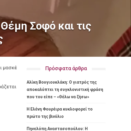
 Θέμη Σοφό και τις
ς
ι μασκέ
Πρόσφατα άρθρα
Αλίκη Βουγιουκλάκη: Ο γιατρός της
ράζεται
αποκαλύπτει τη συγκλονιστική φράση
που του είπε – «Θέλω να ζήσω»
Η Ελένη Φουρέιρα κυκλοφορεί το
πρώτο της βινύλιο
Πηνελόπη Αναστασοπούλου: Η